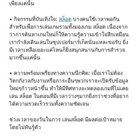
เพียงแค่นั้น
• กิจกรรมที่บันเทิงใจ:
สล็อต
บางคนใช้เวลาพอกัน
สำหรับเพื่อการเล่นเกมรวมทั้งมองเกม สล็อต เนื่องจาก
ว่าการค้นหาเกมใหม่ก็ให้ความรู้ความเข้าใจสึกเหมือน
เรากำลังเดินเล่นในซุปเปอร์มาร์เก็ตนั่นแหละขอรับ ยิ่ง
มีเวลาเหลือเยอะแค่ไหนก็ยิ่งสนุกสนานกับการสำรวจ
มากขึ้นแค่นั้น
• ความพร้อมเพรียงทางความนึกคิด: เมื่อเราไม่ต้อง
วิตกกังวลกับงานหรือภาระอื่นๆพวกเราจะเปิดรับข้อมูล
ใหม่ๆก้าวหน้าขึ้น ทำให้มีทิศทางจะทดลองเกมที่ไม่เคย
เล่น สล็อต ในตอนที่มีเวลาว่างๆมากยิ่งกว่าช่วงที่อยาก
ได้ความรวดเร็วรวมทั้งความชัดเจน
ช่วงเวลาของวันในการ เล่นสล็อต มีผลต่อเป้าหมาย
โดยไม่ทันรู้ตัว