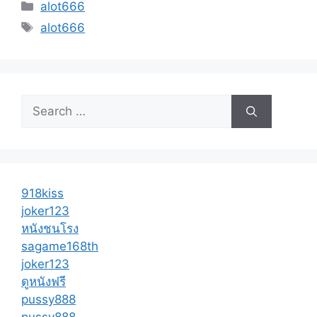
Categories
alot666
Tags
alot666
Search
for:
918kiss
joker123
หนังชนโรง
sagame168th
joker123
ดูหนังฟรี
pussy888