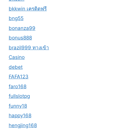
bkkwin เครดิตฟรี
bng55
bonanza99
bonus888
brazil999 ทางเข้า
Casino
debet
FAFA123
faro168
fullslotpg
funny18
happy168
hengjing168