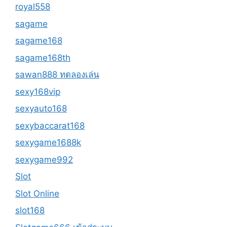
royal558
sagame
sagame168
sagame168th
sawan888 ทดลองเล่น
sexy168vip
sexyauto168
sexybaccarat168
sexygame1688k
sexygame992
Slot
Slot Online
slot168