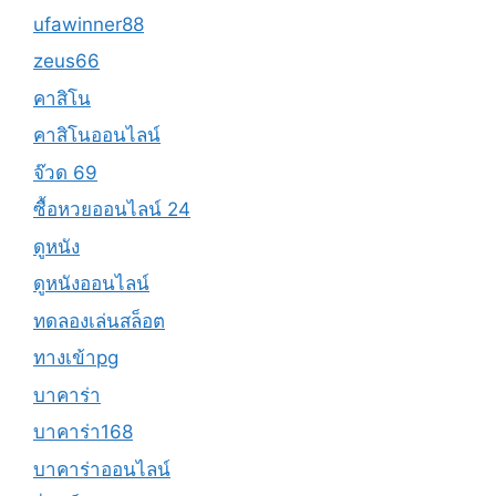
ufawinner88
zeus66
คาสิโน
คาสิโนออนไลน์
จ๊วด 69
ซื้อหวยออนไลน์ 24
ดูหนัง
ดูหนังออนไลน์
ทดลองเล่นสล็อต
ทางเข้าpg
บาคาร่า
บาคาร่า168
บาคาร่าออนไลน์