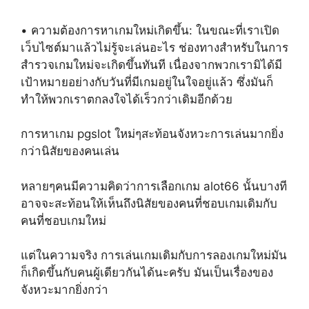
• ความต้องการหาเกมใหม่เกิดขึ้น: ในขณะที่เราเปิด
เว็บไซต์มาแล้วไม่รู้จะเล่นอะไร ช่องทางสำหรับในการ
สำรวจเกมใหม่จะเกิดขึ้นทันที เนื่องจากพวกเรามิได้มี
เป้าหมายอย่างกับวันที่มีเกมอยู่ในใจอยู่แล้ว ซึ่งมันก็
ทำให้พวกเราตกลงใจได้เร็วกว่าเดิมอีกด้วย
การหาเกม pgslot ใหม่ๆสะท้อนจังหวะการเล่นมากยิ่ง
กว่านิสัยของคนเล่น
หลายๆคนมีความคิดว่าการเลือกเกม alot66 นั้นบางที
อาจจะสะท้อนให้เห็นถึงนิสัยของคนที่ชอบเกมเดิมกับ
คนที่ชอบเกมใหม่
แต่ในความจริง การเล่นเกมเดิมกับการลองเกมใหม่มัน
ก็เกิดขึ้นกับคนผู้เดียวกันได้นะครับ มันเป็นเรื่องของ
จังหวะมากยิ่งกว่า