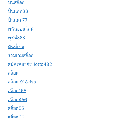
ปั่นสล็อต
ปั่นแตก66
ปั่นแตก77
พนันออนไลน์
พุซซี่888
มันนี่เกม
รวมเกมสล็อต
สมัครสมาชิก lotto432
สล็อต
สล็อต 918kiss
สล็อต168
สล็อต456
สล็อต55
สล็อต66