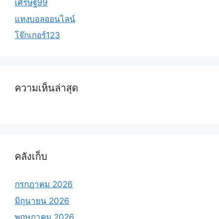
เศรษฐี99
แทงบอลออนไลน์
โจ๊กเกอร์123
ความเห็นล่าสุด
คลังเก็บ
กรกฎาคม 2026
มิถุนายน 2026
พฤษภาคม 2026