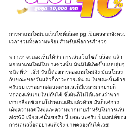
การหาเกมใหม่บนเว็บไซต์สล็อต pg เป็นผลจากจังหวะ
เวลารวมทั้งความพร้อมสำหรับเพื่อการสำรวจ
พวกเราจะมองเห็นได้ว่า การเล่นเว็บไซต์ สล็อต แล้ว
มองหาเกมใหม่ในบางช่วงนั้น มันมิได้เกิดขึ้นแบบสุ่มๆ
ชนิดที่ว่า เอ๊ะ! วันนี้ต้องการลองเกมใหม่จัง มันสโมสร
กับขณะของวันแล้วก็ภาวะการเล่น ณ ในขณะนั้นด้วย
ครับผม เราอยากผ่อนคลายและก็มีเวลามากมายก็
ทดลองเล่นเกมใหม่กันได้ ซึ่งมันก็ไม่ได้แสดงว่าพวก
เราเกลียดชังเกมโปรดเกมเดิมแล้วด้วย มันก็แค่การ
เติมความสดใหม่และความมากมายสำหรับในการเล่น
alot66 เพียงแค่นั้นขอรับ นี่แหละนะครับเป็นเสน่ห์ของ
การเล่นสล็อตอย่างแท้จริง มาทดลองกันได้เลย!