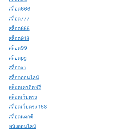
สล็อต666
สล็อต777
สล็อต888
สล็อต918
สล็อต99
สล็อตpg
สล็อตxo
สล็อตออนไลน์
สล็อตเครดิตฟรี
สล็อตเว็บตรง
สล็อตเว็บตรง 168
สล็อตแตกดี
หนังออนไลน์