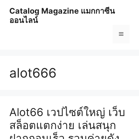
Skip
Catalog Magazine แมกกาซีน
to
ออนไลน์
content
Menu
alot666
Alot66 เวปไซต์ใหญ่ เว็บ
สล็อตแตกง่าย เล่นสนุก
ฝากถอนเร็ว รวมค่ายดัง