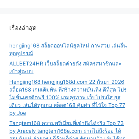
เรื่องล่าสุด
hengjing168 สล็อตออนไลน์ยุคใหม่ ภาพสวย เล่นลื่น
ทุกอุปกรณ์
ALLBET24HR เว็บสล็อตค่ายดัง สมัครสมาชิกและ
เข้าสู่ระบบ
Hengjing168 hengjing168d.com 22 กันยา 2026
สล็อต168 เกมเดิมพัน ที่สร้างความบันเทิง ดีที่สุด โปร
โมชั่นเครดิตฟรี 100% เกมคุรภาพ เว็บโปร่งใส ยูส
เดียว เล่นได้ทุกเกม สล็อต168 คุ้มค่า ที่ไว้ใจ Top 77
by Joe
Tangtem168 ความพรีเมียมที่เข้าถึงได้จริง Top 73
by Aracely tangtem168e.com ฝากไม่ถึงร้อย ได้
สอยตังแน่ จ่ายตรง กี่ล้านก็จ่าย คัดมาแล้ว เล่นได้ทุก