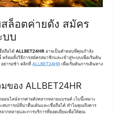
ล็อตค่ายดัง สมัคร
ระบบ
่อถือได้
ALLBET24HR
อาจเป็นคำตอบที่คุณกำลัง
 พร้อมทั้งวิธีการสมัครสมาชิกและเข้าสู่ระบบเพื่อเริ่มต้น
อย่ารอช้า คลิกที่
ALLBET24HR
เพื่อเริ่มต้นการเดินทาง
วมของ ALLBET24HR
อตออนไลน์จากค่ายดังหลากหลายแบรนด์ เว็บนี้เหมาะ
สบการณ์ที่น่าตื่นเต้นและเชื่อถือได้ ทำไมคุณถึงควร
หลากหลายและการบริการที่ยอดเยี่ยมเพื่อให้คุณ