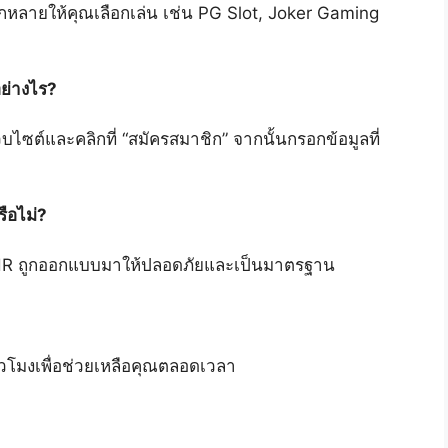
หลายให้คุณเลือกเล่น เช่น PG Slot, Joker Gaming
ย่างไร?
ไซต์และคลิกที่ “สมัครสมาชิก” จากนั้นกรอกข้อมูลที่
ือไม่?
HR ถูกออกแบบมาให้ปลอดภัยและเป็นมาตรฐาน
วโมงเพื่อช่วยเหลือคุณตลอดเวลา