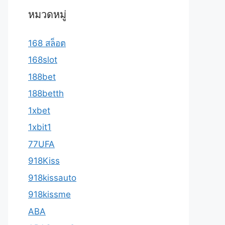
หมวดหมู่
168 สล็อต
168slot
188bet
188betth
1xbet
1xbit1
77UFA
918Kiss
918kissauto
918kissme
ABA