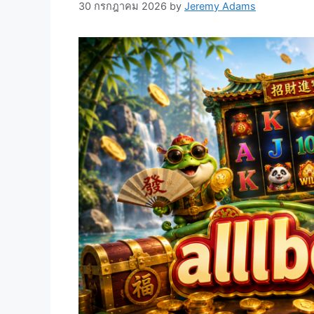
30 กรกฎาคม 2026
by
Jeremy Adams