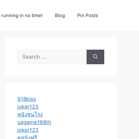
 running in no time!
Blog
Pin Posts
Search
for:
918kiss
joker123
หนังชนโรง
sagame168th
joker123
ดูหนังฟรี