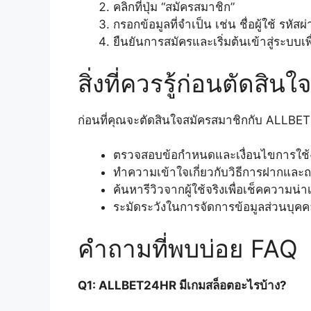
คลิกที่ปุ่ม “สมัครสมาชิก”
กรอกข้อมูลที่จำเป็น เช่น ชื่อผู้ใช้ รหัส
ยืนยันการสมัครและเริ่มต้นเข้าสู่ระบบเพ
สิ่งที่ควรรู้ก่อนตัดสินใ
ก่อนที่คุณจะตัดสินใจสมัครสมาชิกกับ ALLBET24H
ตรวจสอบข้อกำหนดและเงื่อนไขการใช้
ทำความเข้าใจเกี่ยวกับวิธีการฝากและถ
ค้นหารีวิวจากผู้ใช้จริงเพื่อเช็คความน่า
ระมัดระวังในการจัดการข้อมูลส่วนบุค
คำถามที่พบบ่อย FAQ
Q1: ALLBET24HR มีเกมสล็อตอะไรบ้าง?