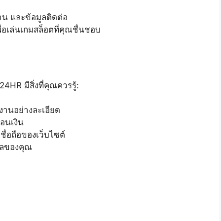
ผ่าน และข้อมูลติดต่อ
ื่อเล่นเกมสล็อตที่คุณชื่นชอบ
จ
R มีสิ่งที่คุณควรรู้:
งานอย่างละเอียด
อนเงิน
เชื่อถือของเว็บไซต์
คลของคุณ