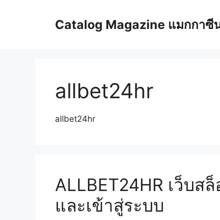
Skip
to
Catalog Magazine แมกกาซี
content
allbet24hr
allbet24hr
ALLBET24HR เว็บสล็อ
และเข้าสู่ระบบ