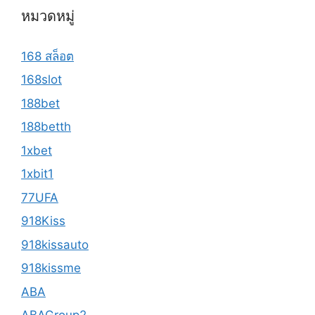
หมวดหมู่
168 สล็อต
168slot
188bet
188betth
1xbet
1xbit1
77UFA
918Kiss
918kissauto
918kissme
ABA