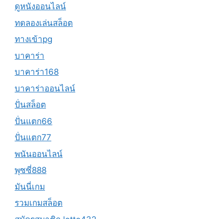
ดูหนังออนไลน์
ทดลองเล่นสล็อต
ทางเข้าpg
บาคาร่า
บาคาร่า168
บาคาร่าออนไลน์
ปั่นสล็อต
ปั่นแตก66
ปั่นแตก77
พนันออนไลน์
พุซซี่888
มันนี่เกม
รวมเกมสล็อต