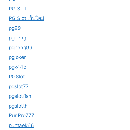
PG Slot
PG Slot เว็บใหม่
pg99
pgheng
pgheng99
pgjoker
pgk44b
PGSlot
pgslot77
pgslotfish
pgslotth
PunPro777
puntaek66