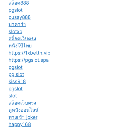
สล็อต888
pgslot
pussy888
บาคาร่า
slotxo
สล็อตเว็บตรง
หนังโป๊ไทย
https://1xbetth.vip
https://pgslot.spa
pgslot
pg slot
kiss918
pgslot
slot
สล็อตเว็บตรง
ดูหนังออนไลน์
ทางเข้า joker
happy168