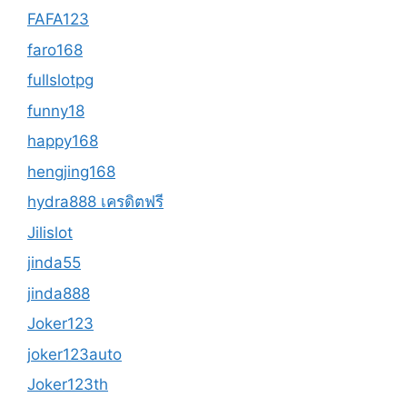
FAFA123
faro168
fullslotpg
funny18
happy168
hengjing168
hydra888 เครดิตฟรี
Jilislot
jinda55
jinda888
Joker123
joker123auto
Joker123th