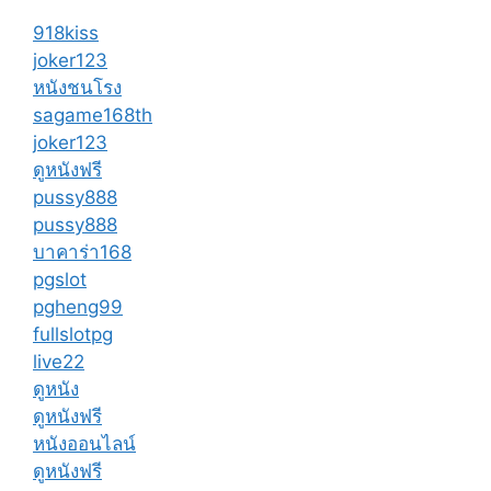
918kiss
joker123
หนังชนโรง
sagame168th
joker123
ดูหนังฟรี
pussy888
pussy888
บาคาร่า168
pgslot
pgheng99
fullslotpg
live22
ดูหนัง
ดูหนังฟรี
หนังออนไลน์
ดูหนังฟรี