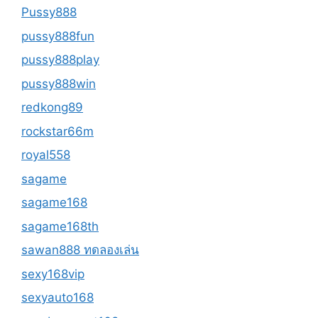
Pussy888
pussy888fun
pussy888play
pussy888win
redkong89
rockstar66m
royal558
sagame
sagame168
sagame168th
sawan888 ทดลองเล่น
sexy168vip
sexyauto168