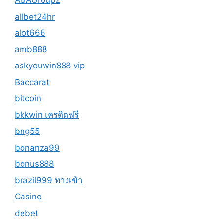
ABAGroup2
allbet24hr
alot666
amb888
askyouwin888 vip
Baccarat
bitcoin
bkkwin เครดิตฟรี
bng55
bonanza99
bonus888
brazil999 ทางเข้า
Casino
debet