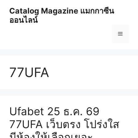
Skip
Catalog Magazine แมกกาซีน
to
ออนไลน์
content
Menu
77UFA
Ufabet 25 ธ.ค. 69
77UFA เว็บตรง โปร่งใส
มีห้องให้เลือกเยอะ