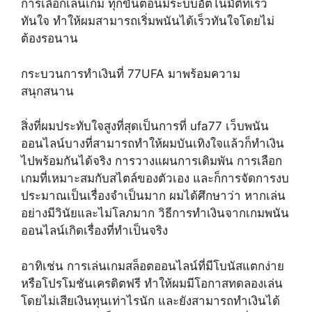
การเลือกเล่นเกม ทุกขั้นตอนมีระบบอัตโนมัติที่เร็ว
ทันใจ ทำให้ผมสามารถเริ่มพนันได้เร็วทันใจโดยไม่
ต้องรอนาน
กระบวนการทำเงินที่ 77UFA มาพร้อมความ
สนุกสนาน
สิ่งที่ผมประทับใจสูงที่สุดเป็นการที่ ufa77 เว็บพนัน
ออนไลน์บางที่สามารถทำให้ผมบันเทิงใจแล้วก็ทำเงิน
ไปพร้อมกันได้จริง การวางแผนการเดิมพัน การเลือก
เกมที่เหมาะสมกับสไตล์ของตัวเอง และก็การจัดการงบ
ประมาณเป็นเรื่องจำเป็นมาก ผมได้ศึกษาว่า หากเล่น
อย่างมีวินัยและไม่โลภมาก วิธีการทำเงินจากเกมพนัน
ออนไลน์เกิดเรื่องที่ทำเป็นจริง
อาทิเช่น การเล่นเกมสล็อตออนไลน์ที่มีโบนัสแตกง่าย
หรือโปรโมชันเครดิตฟรี ทำให้ผมมีโอกาสทดลองเล่น
โดยไม่เสียเงินทุนเท่าไรนัก และยังสามารถทำเงินได้