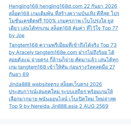
Hengjing168 hengjing168d.com 22 กันยา 2026
สล็อต168 เกมเดิมพัน ที่สร้างความบันเทิง ดีที่สุด โปร
โมชั่นเครดิตฟรี 100% เกมคุรภาพ เว็บโปร่งใส ยูส
เดียว เล่นได้ทุกเกม สล็อต168 คุ้มค่า ที่ไว้ใจ Top 77
by Joe
Tangtem168 ความพรีเมียมที่เข้าถึงได้จริง Top 73
by Aracely tangtem168e.com ฝากไม่ถึงร้อย ได้
สอยตังแน่ จ่ายตรง กี่ล้านก็จ่าย คัดมาแล้ว เล่นได้ทุก
เกม tangtem168 เข้าให้ทัน ก่อนรางวัลหลุดมือ 27
กันยา 69
Jinda888 websiteตรง สล็อตเว็บตรง 2026
ประสบการณ์เล่นยุคใหม่ ระบบเสถียร พร้อมเกมให้
เลือกมากมาย พนันออนไลน์ เว็บเปิดใหม่ ใหม่ล่าสุด
Top 9 by Nereida Jin888.asia 2 AUG 2569