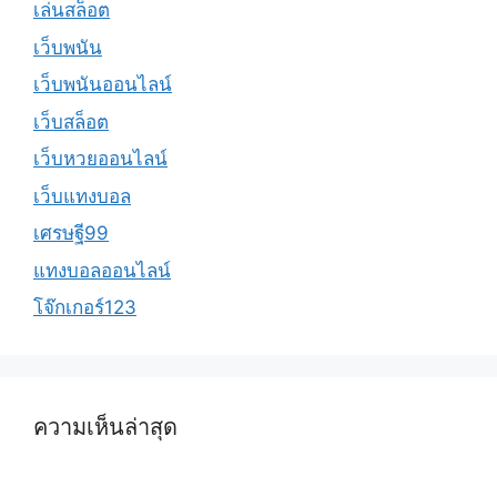
เล่นสล็อต
เว็บพนัน
เว็บพนันออนไลน์
เว็บสล็อต
เว็บหวยออนไลน์
เว็บแทงบอล
เศรษฐี99
แทงบอลออนไลน์
โจ๊กเกอร์123
ความเห็นล่าสุด