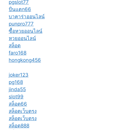
pgslot77
ปั่นแตก66
บาคาร่าออนไลน์
punpro777
ซื้อหวยออนไลน์
หวยออนไลน์
สล็อต
faro168
hongkong456
joker123
pg168
jinda55
slot99
สล็อต66
สล็อตเว็บตรง
สล็อตเว็บตรง
สล็อต888