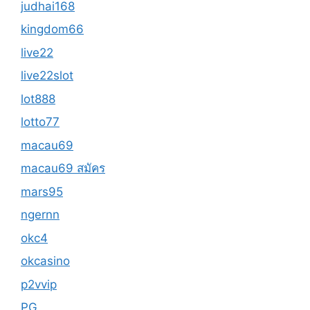
judhai168
kingdom66
live22
live22slot
lot888
lotto77
macau69
macau69 สมัคร
mars95
ngernn
okc4
okcasino
p2vvip
PG