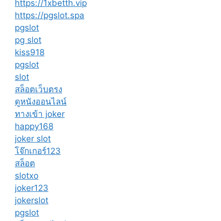
https://1xbetth.vip
https://pgslot.spa
pgslot
pg slot
kiss918
pgslot
slot
สล็อตเว็บตรง
ดูหนังออนไลน์
ทางเข้า joker
happy168
joker slot
โจ๊กเกอร์123
สล็อต
slotxo
joker123
jokerslot
pgslot