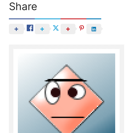
Share