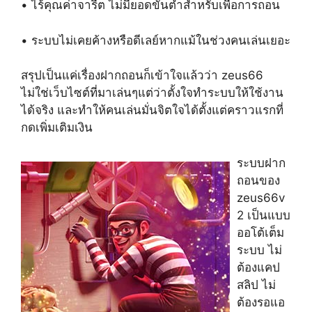
• ไร้คุณค่าจารีต ไม่มียอดขั้นต่ำสำหรับเพื่อการถอน
• ระบบไม่เคยค้างหรือดีเลย์หากแม้ในช่วงคนเล่นเยอะ
สรุปเป็นแค่เรื่องฝากถอนก็เข้าใจแล้วว่า zeus66
ไม่ใช่เว็บไซต์ที่มาเล่นๆแต่ว่าตั้งใจทำระบบให้ใช้งาน
ได้จริง และทำให้คนเล่นมั่นจิตใจได้ตั้งแต่คราวแรกที่
กดเพิ่มเติมเงิน
ระบบฝาก
ถอนของ
zeus66v
2 เป็นแบบ
ออโต้เต็ม
ระบบ ไม่
ต้องแคป
สลิป ไม่
ต้องรอแอ