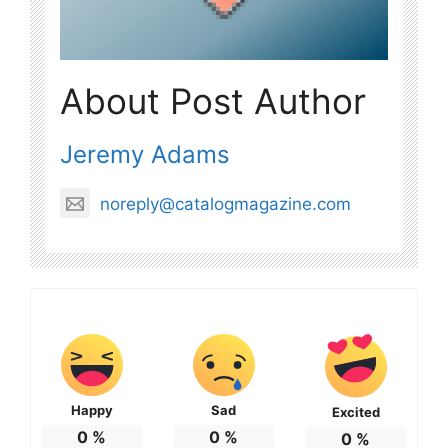
About Post Author
Jeremy Adams
noreply@catalogmagazine.com
Happy
Sad
Excited
0
%
0
%
0
%