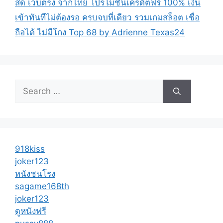
สด เว็บตรง จากไทย โปรโมชั่นเครดิตฟรี 100% เงิน
เข้าทันทีไม่ต้องรอ ครบจบที่เดียว รวมเกมสล็อต เชื่อ
ถือได้ ไม่มีโกง Top 68 by Adrienne Texas24
Search
for:
918kiss
joker123
หนังชนโรง
sagame168th
joker123
ดูหนังฟรี