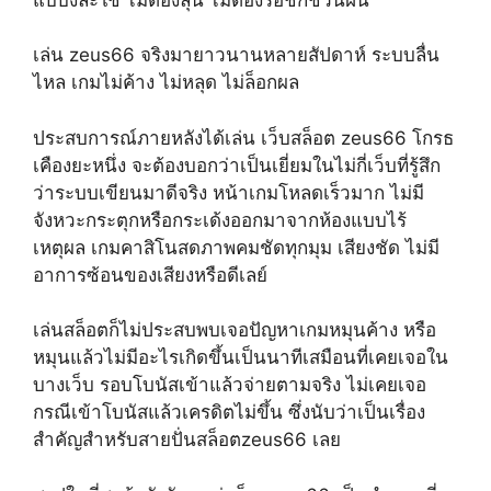
เล่น zeus66 จริงมายาวนานหลายสัปดาห์ ระบบลื่น
ไหล เกมไม่ค้าง ไม่หลุด ไม่ล็อกผล
ประสบการณ์ภายหลังได้เล่น เว็บสล็อต zeus66 โกรธ
เคืองยะหนึ่ง จะต้องบอกว่าเป็นเยี่ยมในไม่กี่เว็บที่รู้สึก
ว่าระบบเขียนมาดีจริง หน้าเกมโหลดเร็วมาก ไม่มี
จังหวะกระตุกหรือกระเด้งออกมาจากห้องแบบไร้
เหตุผล เกมคาสิโนสดภาพคมชัดทุกมุม เสียงชัด ไม่มี
อาการซ้อนของเสียงหรือดีเลย์
เล่นสล็อตก็ไม่ประสบพบเจอปัญหาเกมหมุนค้าง หรือ
หมุนแล้วไม่มีอะไรเกิดขึ้นเป็นนาทีเสมือนที่เคยเจอใน
บางเว็บ รอบโบนัสเข้าแล้วจ่ายตามจริง ไม่เคยเจอ
กรณีเข้าโบนัสแล้วเครดิตไม่ขึ้น ซึ่งนับว่าเป็นเรื่อง
สำคัญสำหรับสายปั่นสล็อตzeus66 เลย