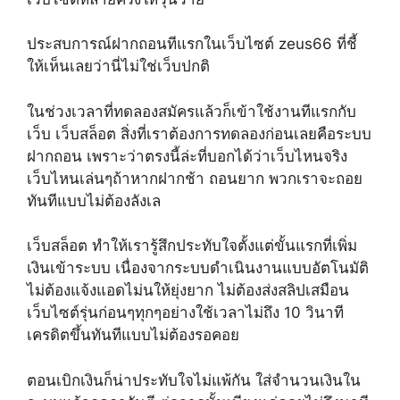
ประสบการณ์ฝากถอนทีแรกในเว็บไซต์ zeus66 ที่ชี้
ให้เห็นเลยว่านี่ไม่ใช่เว็บปกติ
ในช่วงเวลาที่ทดลองสมัครแล้วก็เข้าใช้งานทีแรกกับ
เว็บ เว็บสล็อต สิ่งที่เราต้องการทดลองก่อนเลยคือระบบ
ฝากถอน เพราะว่าตรงนี้ล่ะที่บอกได้ว่าเว็บไหนจริง
เว็บไหนเล่นๆถ้าหากฝากช้า ถอนยาก พวกเราจะถอย
ทันทีแบบไม่ต้องลังเล
เว็บสล็อต ทำให้เรารู้สึกประทับใจตั้งแต่ขั้นแรกที่เพิ่ม
เงินเข้าระบบ เนื่องจากระบบดำเนินงานแบบอัตโนมัติ
ไม่ต้องแจ้งแอดไม่นให้ยุ่งยาก ไม่ต้องส่งสลิปเสมือน
เว็บไซต์รุ่นก่อนๆทุกๆอย่างใช้เวลาไม่ถึง 10 วินาที
เครดิตขึ้นทันทีแบบไม่ต้องรอคอย
ตอนเบิกเงินก็น่าประทับใจไม่แพ้กัน ใส่จำนวนเงินใน