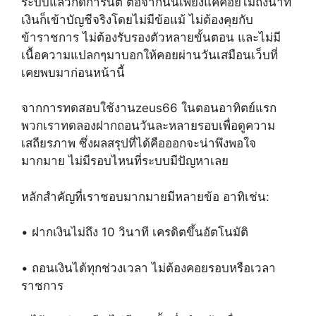
ระบบแล้วกดการันตี ต่อจากนั้นเพียงแค่คอยไม่ถึงนาที
เงินก็เข้าบัญชีจริงโดยไม่มีข้อแม้ ไม่ต้องคุยกับ
ข้าราชการ ไม่ต้องรับรองตัวหลายขั้นตอน และไม่มี
เนื้อความแปลกๆมาบอกให้คอยผ่านวันเสมือนเว็บที่
เคยพบมาก่อนหน้านี้
จากการทดสอบใช้งานzeus66 ในตอนอาทิตย์แรก
พวกเราทดลองฝากถอนวันละหลายรอบเพื่อดูความ
เสถียรภาพ ซึ่งผลสรุปที่ได้คือออกจะน่าพึงพอใจ
มากมาย ไม่มีรอบไหนที่ระบบมีปัญหาเลย
หลักสำคัญที่เราชอบมากมายมีหลายข้อ อาทิเช่น:
• ฝากเงินไม่ถึง 10 วินาที เครดิตขึ้นอัตโนมัติ
• ถอนเงินได้ทุกช่วงเวลา ไม่ต้องคอยรอบหรือเวลา
ราชการ