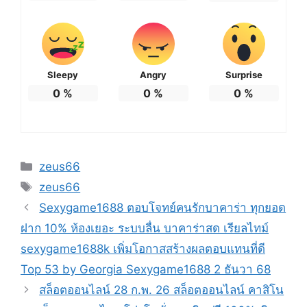
Sleepy
Angry
Surprise
0
%
0
%
0
%
Categories
zeus66
Tags
zeus66
Sexygame1688 ตอบโจทย์คนรักบาคาร่า ทุกยอด
ฝาก 10% ห้องเยอะ ระบบลื่น บาคาร่าสด เรียลไทม์
sexygame1688k เพิ่มโอกาสสร้างผลตอบแทนที่ดี
Top 53 by Georgia Sexygame1688 2 ธันวา 68
สล็อตออนไลน์ 28 ก.พ. 26 สล็อตออนไลน์ คาสิโน