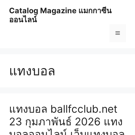
Skip
Catalog Magazine แมกกาซีน
to
ออนไลน์
content
Menu
แทงบอล
แทงบอล ballfcclub.net
23 กุมภาพันธ์ 2026 แทง
บอลออนไลน์ เว็บแทงบอล