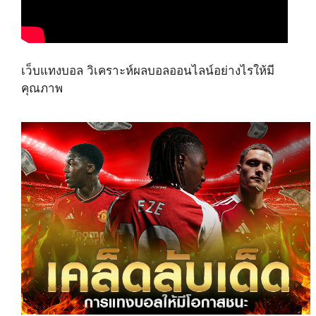
เว็บแทงบอล วิเคราะห์ผลบอลออนไลน์อย่างไรให้มี
คุณภาพ