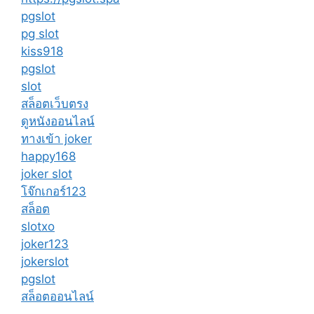
pgslot
pg slot
kiss918
pgslot
slot
สล็อตเว็บตรง
ดูหนังออนไลน์
ทางเข้า joker
happy168
joker slot
โจ๊กเกอร์123
สล็อต
slotxo
joker123
jokerslot
pgslot
สล็อตออนไลน์