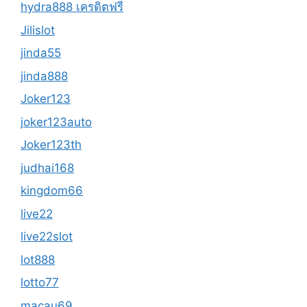
hydra888 เครดิตฟรี
Jilislot
jinda55
jinda888
Joker123
joker123auto
Joker123th
judhai168
kingdom66
live22
live22slot
lot888
lotto77
macau69