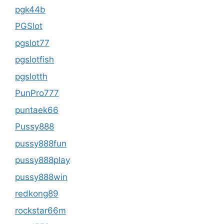
pgk44b
PGSlot
pgslot77
pgslotfish
pgslotth
PunPro777
puntaek66
Pussy888
pussy888fun
pussy888play
pussy888win
redkong89
rockstar66m