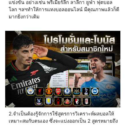
แข่งขัน อย่างเช่น พรีเมียร์ลีก ลาลีกา ยูฟ่า ฟุตบอล
โลก ฯลฯทำให้การแทงบอลออนไลน์ มีคุณภาพแล้วก็ดี
มากยิ่งกว่าเดิม
2.จำเป็นต้องรู้จักการใช้สูตรการวิเคราะห์ผลบอลให้
เหมาะสมกับตนเอง ซึ่งจะแบ่งออกเป็น 2 สูตรหมายถึง