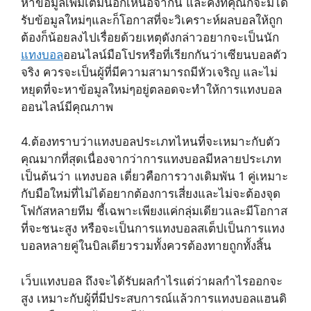
หาข้อมูลเพิ่มเติมนอกเหนือจากนี้ และคงที่คุณก็จะมิได้
รับข้อมูลใหม่ๆและก็โอกาสที่จะวิเคราะห์ผลบอลให้ถูก
ต้องก็น้อยลงไปเรื่อยด้วยเหตุดังกล่าวอยากจะเป็นนัก
แทงบอล
ออนไลน์มือโปรหรือที่เรียกกันว่าเซียนบอลตัว
จริง ควรจะเป็นผู้ที่มีความสามารถมีหัวเจริญ และไม่
หยุดที่จะหาข้อมูลใหม่ๆอยู่ตลอดจะทำให้การแทงบอล
ออนไลน์มีคุณภาพ
4.ต้องทราบว่าแทงบอลประเภทไหนที่จะเหมาะกับตัว
คุณมากที่สุดเนื่องจากว่าการแทงบอลมีหลายประเภท
เป็นต้นว่า แทงบอล เดี่ยวคือการวางเดิมพัน 1 คู่เหมาะ
กับมือใหม่ที่ไม่ได้อยากต้องการเสี่ยงและไม่จะต้องจุด
โฟกัสหลายทีม ชี้เฉพาะเพียงแค่กลุ่มเดียวและมีโอกาส
ที่จะชนะสูง หรือจะเป็นการแทงบอลสเต็ปเป็นการแทง
บอลหลายคู่ในบิลเดียวรวมทั้งควรต้องทายถูกทั้งสิ้น
เว็บแทงบอล ถึงจะได้รับผลกำไรแต่ว่าผลกำไรออกจะ
สูง เหมาะกับผู้ที่มีประสบการณ์แล้วการแทงบอลแฮนดิ