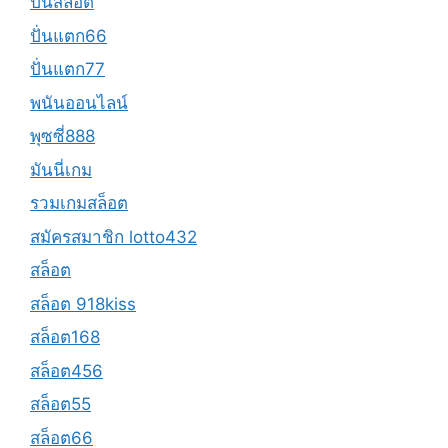
ปั่นสล็อต
ปั่นแตก66
ปั่นแตก77
พนันออนไลน์
พุซซี่888
มันนี่เกม
รวมเกมสล็อต
สมัครสมาชิก lotto432
สล็อต
สล็อต 918kiss
สล็อต168
สล็อต456
สล็อต55
สล็อต66