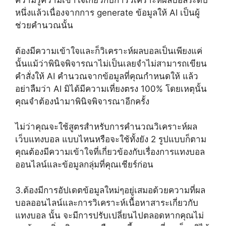
ความรู้ความเข้าใจเกี่ยวกับการวิเคราะห์ผลบอลระดับ
หนึ่งแล้วเนื่องจากการ generate ข้อมูลให้ AI เป็นผู้
ช่วยคำนวณนั้น
ต้องมีความเข้าใจและก็วิเคราะห์ผลบอลเป็นเพียงแค่
นั้นแม้ว่าพินิจพิจารณาไม่เป็นเลยจำไม่สามารถเขียน
คำสั่งให้ AI คำนวณจากข้อมูลที่คุณกำหนดให้ แล้ว
อย่าลืมว่า AI มิได้มีความเที่ยงตรง 100% โดยเหตุนั้น
คุณจำต้องนำมาพินิจพิจารณาอีกครั้ง
ไม่ว่าคุณจะใช้สูตรสำหรับการคำนวณวิเคราะห์ผล
เว็บแทงบอล แบบไหนหรือจะใช้ทั้งยัง 2 รูปแบบก็ตาม
คุณต้องมีความเข้าใจที่เกี่ยวข้องกับเรื่องการแทงบอล
ออนไลน์และข้อมูลกลุ่มที่คุณเชียร์ก่อน
3.ต้องมีการอัปเดตข้อมูลใหม่ๆอยู่เสมอด้วยความที่ผล
บอลออนไลน์และการวิเคราะห์เนื้อหาสาระเกี่ยวกับ
แทงบอล นั้น จะมีการปรับเปลี่ยนไปตลอดหากคุณไม่