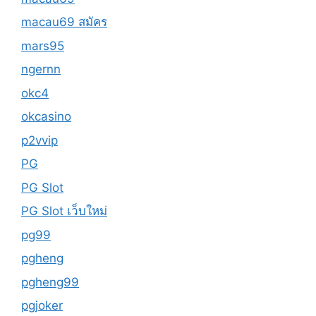
macau69 สมัคร
mars95
ngernn
okc4
okcasino
p2vvip
PG
PG Slot
PG Slot เว็บใหม่
pg99
pgheng
pgheng99
pgjoker