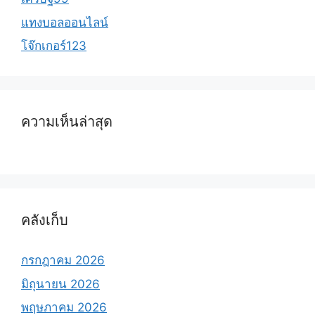
แทงบอลออนไลน์
โจ๊กเกอร์123
ความเห็นล่าสุด
คลังเก็บ
กรกฎาคม 2026
มิถุนายน 2026
พฤษภาคม 2026