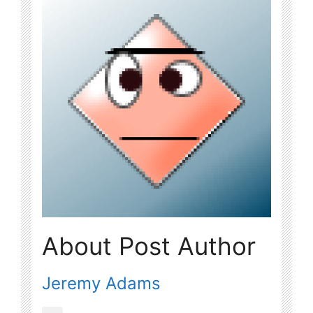
About Post Author
Jeremy Adams