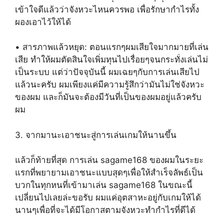
เข้าใจดีแล้วว่าจังหวะไหนควรพอ เพื่อรักษากำไรทั้ง
ผองเอาไว้ให้ได้
• สารภาพแล้วหยุด: ตอนแรกๆผมเสียใจมากมายที่เล่น
เสีย ทำให้ผมตัดสินใจเพิ่มทุนไปเรื่อยๆจนกระทั่งเล่นไม่
เป็นระบบ แต่ว่าปัจจุบันนี้ ผมเฉยๆกับการเล่นเสียไป
แล้วนะครับ ผมเพียงแค่มีความรู้สึกว่ามันไม่ใช่จังหวะ
ของผม และก็มันจะต้องมีวันที่เป็นของผมอยู่แล้วครับ
ผม
3. จากมานะเอาชนะสู่การเล่นเกมให้นานขึ้น
แล้วก็ท้ายที่สุด การเล่น sagame168 ของผมในระยะ
แรกที่พยายามเอาชนะแบบสุดๆเพื่อให้สำเร็จลัพธ์เป็น
บวกในทุกหนที่เข้ามาเล่น sagame168 ในขณะนี้
เปลี่ยนไปเลยล่ะขอรับ ผมแค่อุตสาหะอยู่กับเกมให้ได้
นานๆเพื่อที่จะได้มีโอกาสตามจังหวะทำกำไรที่ดีได้