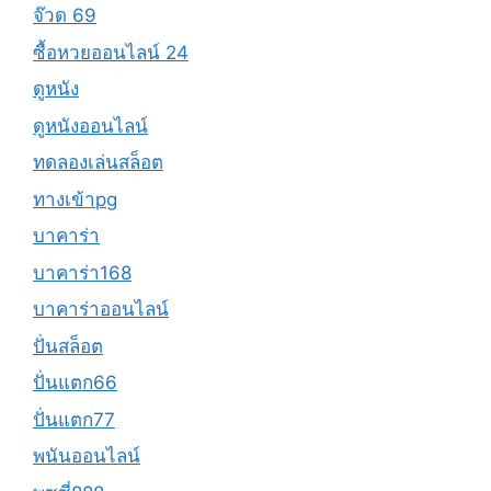
จ๊วด 69
ซื้อหวยออนไลน์ 24
ดูหนัง
ดูหนังออนไลน์
ทดลองเล่นสล็อต
ทางเข้าpg
บาคาร่า
บาคาร่า168
บาคาร่าออนไลน์
ปั่นสล็อต
ปั่นแตก66
ปั่นแตก77
พนันออนไลน์