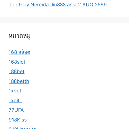
Top 9 by Nereida Jin888.asia 2 AUG 2569
หมวดหมู่
168 สล็อต
168slot
188bet
188betth
1xbet
1xbit1
77UFA
918Kiss