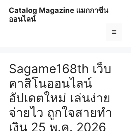
Skip
Catalog Magazine แมกกาซีน
to
ออนไลน์
content
Menu
Sagame168th เว็บ
คาสิโนออนไลน์
อัปเดตใหม่ เล่นง่าย
จ่ายไว ถูกใจสายทำ
เงิน 25 พ.ค. 2026