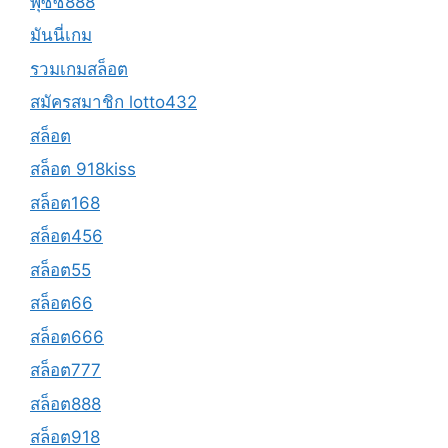
พุซซี่888
มันนี่เกม
รวมเกมสล็อต
สมัครสมาชิก lotto432
สล็อต
สล็อต 918kiss
สล็อต168
สล็อต456
สล็อต55
สล็อต66
สล็อต666
สล็อต777
สล็อต888
สล็อต918