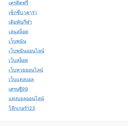
เครดิตฟรี
เซ็กซี่บาคาร่า
เดิมพันกีฬา
เล่นสล็อต
เว็บพนัน
เว็บพนันออนไลน์
เว็บสล็อต
เว็บหวยออนไลน์
เว็บแทงบอล
เศรษฐี99
แทงบอลออนไลน์
โจ๊กเกอร์123