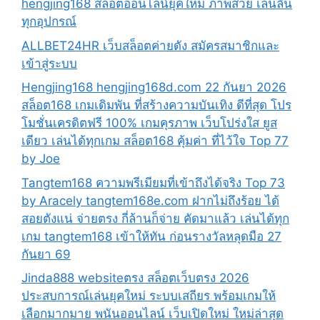
hengjing168 สล็อตออนไลน์ยุคใหม่ ภาพสวย เล่นลื่น
ทุกอุปกรณ์
ALLBET24HR เว็บสล็อตค่ายดัง สมัครสมาชิกและ
เข้าสู่ระบบ
Hengjing168 hengjing168d.com 22 กันยา 2026
สล็อต168 เกมเดิมพัน ที่สร้างความบันเทิง ดีที่สุด โปร
โมชั่นเครดิตฟรี 100% เกมคุรภาพ เว็บโปร่งใส ยูส
เดียว เล่นได้ทุกเกม สล็อต168 คุ้มค่า ที่ไว้ใจ Top 77
by Joe
Tangtem168 ความพรีเมียมที่เข้าถึงได้จริง Top 73
by Aracely tangtem168e.com ฝากไม่ถึงร้อย ได้
สอยตังแน่ จ่ายตรง กี่ล้านก็จ่าย คัดมาแล้ว เล่นได้ทุก
เกม tangtem168 เข้าให้ทัน ก่อนรางวัลหลุดมือ 27
กันยา 69
Jinda888 websiteตรง สล็อตเว็บตรง 2026
ประสบการณ์เล่นยุคใหม่ ระบบเสถียร พร้อมเกมให้
เลือกมากมาย พนันออนไลน์ เว็บเปิดใหม่ ใหม่ล่าสุด