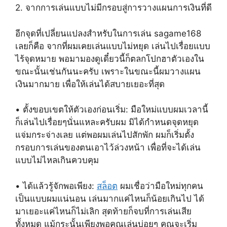
2. จากการเล่นแบบไม่มีกรอบสู่การวางแผนการเงินที่ดี
อีกจุดที่เปลี่ยนแปลงสำหรับในการเล่น sagame168
เลยก็คือ จากที่ผมเคยเล่นแบบไม่หยุด เล่นไปเรื่อยแบบ
ไร้จุดหมาย พอมามองดูเดี๋ยวนี้ก็ตลกโปกฮาตัวเองใน
ขณะนั้นเช่นกันนะครับ เพราะในขณะนี้ผมวางแผน
เงินมากมาย เพื่อให้เล่นได้สบายเยอะที่สุด
• ตั้งขอบเขตให้ตัวเองก่อนเริ่ม: มือใหม่แบบผมเวลานี้
ก็เล่นไปเรื่อยๆนั่นแหละครับผม มิได้กำหนดจุดหยุด
แจ่มกระจ่างเลย แต่พอผมเล่นไปสักพัก ผมก็เริ่มตั้ง
กรอบการเล่นของตนเอาไว้ล่วงหน้า เพื่อที่จะได้เล่น
แบบไม่ไหลเกินควบคุม
• ได้แล้วรู้จักพอเพียง:
สล็อต
ผมเชื่อว่ามือใหม่ทุกคน
เป็นแบบผมแน่นอน เล่นมากแค่ไหนก็น้อยเกินไป ได้
มาเยอะแค่ไหนก็ไม่เลิก สุดท้ายก็จบที่การเล่นเสีย
ทั้งหมด แม้กระนั้นเพียงพอคุณเล่นบ่อยๆ คุณจะเริ่ม