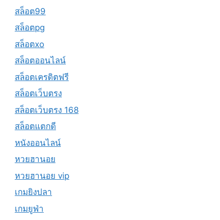
สล็อต99
สล็อตpg
สล็อตxo
สล็อตออนไลน์
สล็อตเครดิตฟรี
สล็อตเว็บตรง
สล็อตเว็บตรง 168
สล็อตแตกดี
หนังออนไลน์
หวยฮานอย
หวยฮานอย vip
เกมยิงปลา
เกมยูฟ่า