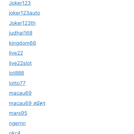
Joker123
joker123auto
Joker123th
judhai168
kingdom66
live22
live22slot
lot888
lotto77
macau69
macau69 สมัคร
mars95
ngernn
okc4