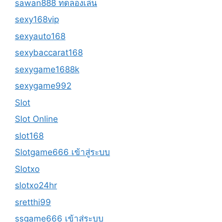
sawan888 ทดลองเล่น
sexy168vip
sexyauto168
sexybaccarat168
sexygame1688k
sexygame992
Slot
Slot Online
slot168
Slotgame666 เข้าสู่ระบบ
Slotxo
slotxo24hr
sretthi99
ssgame666 เข้าสู่ระบบ