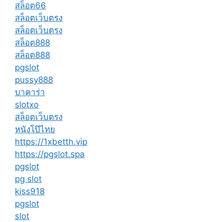
สล็อต66
สล็อตเว็บตรง
สล็อตเว็บตรง
สล็อต888
สล็อต888
pgslot
pussy888
บาคาร่า
slotxo
สล็อตเว็บตรง
หนังโป๊ไทย
https://1xbetth.vip
https://pgslot.spa
pgslot
pg slot
kiss918
pgslot
slot