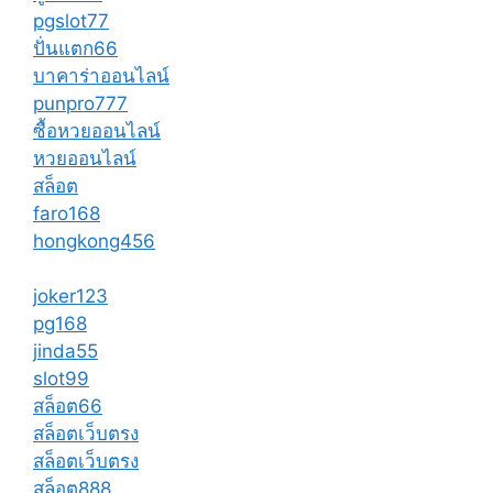
pgslot77
ปั่นแตก66
บาคาร่าออนไลน์
punpro777
ซื้อหวยออนไลน์
หวยออนไลน์
สล็อต
faro168
hongkong456
joker123
pg168
jinda55
slot99
สล็อต66
สล็อตเว็บตรง
สล็อตเว็บตรง
สล็อต888