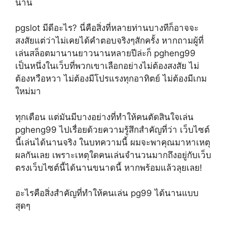
นาน
pgslot มีดีอะไร? นี่คือสิ่งที่หลายท่านบางทีก็อาจจะ
สงสัยแต่ว่าไม่เคยได้คำตอบจริงๆสักครั้ง หากถามผู้ที่
เล่นสล็อตมานานยาวนานหลายปีล่ะก็ pgheng99
เป็นหนึ่งในเว็บที่พวกเขาเลือกอย่างไม่ต้องสงสัย ไม่
ต้องหวือหวา ไม่ต้องมีโปรแรงทุกอาทิตย์ ไม่ต้องมีเกม
ใหม่มา
ทุกเดือน แต่มันมีบางอย่างที่ทำให้คนตัดสินใจเล่น
pgheng99 ไปเรื่อยด้วยความรู้สึกสำคัญที่ว่า เว็บไซต์
นี้เล่นได้นานจริง ในบทความนี้ ผมจะพาคุณมาหาเหตุ
ผลกันเลย เพราะเหตุใดคนเล่นจำนวนมากถึงอยู่กับเว็บ
ตรงเว็บไซต์นี้ได้นานขนาดนี้ หากพร้อมแล้วลุยเลย!
อะไรคือสิ่งสำคัญที่ทำให้คนเล่น pg99 ได้นานแบบ
สุดๆ