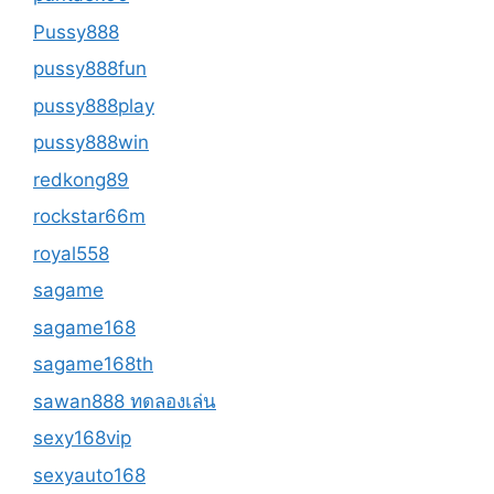
Pussy888
pussy888fun
pussy888play
pussy888win
redkong89
rockstar66m
royal558
sagame
sagame168
sagame168th
sawan888 ทดลองเล่น
sexy168vip
sexyauto168