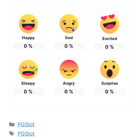
Happy
Sad
Excited
0
%
0
%
0
%
Sleepy
Angry
Surprise
0
%
0
%
0
%
Categories
PGSlot
Tags
PGSlot