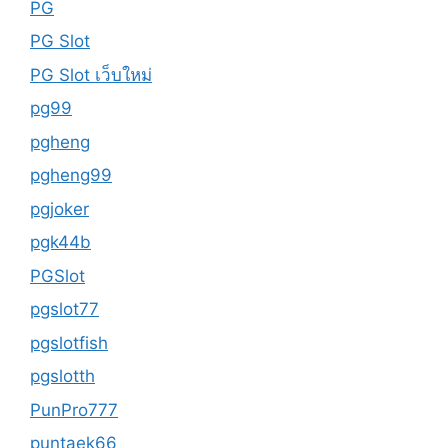
PG
PG Slot
PG Slot เว็บใหม่
pg99
pgheng
pgheng99
pgjoker
pgk44b
PGSlot
pgslot77
pgslotfish
pgslotth
PunPro777
puntaek66