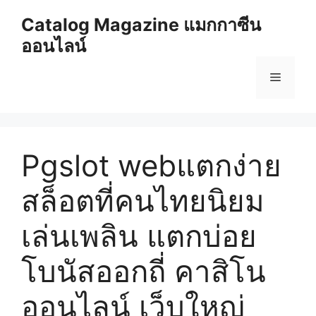
Skip
Catalog Magazine แมกกาซีน
to
ออนไลน์
content
Menu
Pgslot webแตกง่าย
สล็อตที่คนไทยนิยม
เล่นเพลิน แตกบ่อย
โบนัสออกถี่ คาสิโน
ออนไลน์ เว็บใหญ่