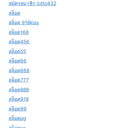
สมัครสมาชิก lotto432
สล็อต
สล็อต 918kiss
สล็อต168
สล็อต456
สล็อต55
สล็อต66
สล็อต666
สล็อต777
สล็อต888
สล็อต918
สล็อต99
สล็อตpg
สล็อตxo