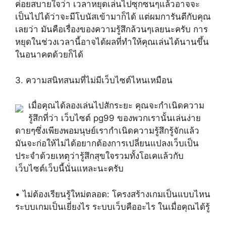
ค่อยสบายใจว่า เวลาหยุดเล่นไปซุกซนๆแล้วอาจจะ
เป็นไปได้ว่าจะมีโบนัสเข้ามาก็ได้ แต่ผมการันตีกับคุณ
เลยว่า มันคือเรื่องของความรู้สึกล้วนๆเลยนะครับ การ
หยุดในช่วงเวลานี้อาจได้ผลที่ทำให้คุณเล่นได้นานขึ้น
ในอนาคตด้วยก็ได้
3. ความสนิทสนมที่ไม่มีเว็บไซต์ไหนเหมือน
เมื่อคุณได้ลองเล่นไปสักระยะ คุณจะกำเนิดความ
รู้สึกที่ว่า เว็บไซต์ pg99 ของพวกเรานั้นเล่นง่าย
ดายๆซึ่งเพียงพอมนุษย์เรากำเนิดความรู้สึกรู้จักแล้ว
มันจะก่อให้ไม่ได้อยากต้องการเปลี่ยนแปลงเว็บเป็น
ประจำด้วยเหตุว่ารู้สึกสุขใจรวมทั้งโอเคแล้วกับ
เว็บไซต์เว็บนี้นั่นแหละนะครับ
• ไม่ต้องเรียนรู้ใหม่ตลอด: โครงสร้างเกมเป็นแบบไหน
ระบบเกมเป็นเยี่ยงไร ระบบเว็บคืออะไร ในเมื่อคุณได้รู้