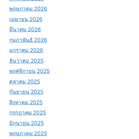
พฤษภาคม 2026
เมษายน 2026
มีนาคม 2026
กุมภาพันธ์ 2026
มกราคม 2026
ธันวาคม 2025
พฤศจิกายน 2025
ตุลาคม 2025
กันยายน 2025
สิงหาคม 2025
กรกฎาคม 2025
มิถุนายน 2025
พฤษภาคม 2025