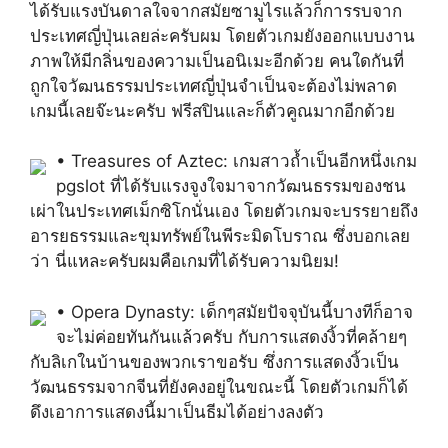
ได้รับแรงบันดาลใจจากสมัยซามูไรแล้วก็การรบจาก
ประเทศญี่ปุ่นเลยล่ะครับผม โดยตัวเกมยังออกแบบงาน
ภาพให้มีกลิ่นของความเป็นอนิเมะอีกด้วย คนใดกันที่
ถูกใจวัฒนธรรมประเทศญี่ปุ่นจำเป็นจะต้องไม่พลาด
เกมนี้เลยจ๊ะนะครับ ฟรีสปินและก็ตัวคูณมากอีกด้วย
• Treasures of Aztec: เกมสาวถ้ำเป็นอีกหนึ่งเกม
pgslot ที่ได้รับแรงจูงใจมาจากวัฒนธรรมของชน
เผ่าในประเทศเม็กซิโกนั่นเอง โดยตัวเกมจะบรรยายถึง
อารยธรรมและขุมทรัพย์ในพีระมิดโบราณ ซึ่งบอกเลย
ว่า นี่แหละครับผมคือเกมที่ได้รับความนิยม!
• Opera Dynasty: เด็กๆสมัยปัจจุบันนี้บางทีก็อาจ
จะไม่ค่อยทันกันแล้วครับ กับการแสดงงิ้วที่คล้ายๆ
กับลิเกในบ้านของพวกเราขอรับ ซึ่งการแสดงงิ้วเป็น
วัฒนธรรมจากจีนที่ยังคงอยู่ในขณะนี้ โดยตัวเกมก็ได้
ดึงเอาการแสดงนี้มาเป็นธีมได้อย่างลงตัว