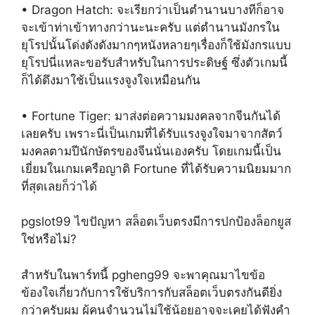
• Dragon Hatch: จะเรียกว่าเป็นตำนานบางทีก็อาจ
จะเข้าท่าเข้าทางกว่านะนะครับ แต่ตำนานมังกรใน
ยุโรปนั้นโด่งดังดังมากๆหนังหลายๆเรื่องก็ใช้มังกรแบบ
ยุโรปนี่แหละขอรับสำหรับในการประดิษฐ์ ซึ่งตัวเกมนี้
ก็ได้ดึงมาใช้เป็นแรงจูงใจเหมือนกัน
• Fortune Tiger: มาส่งต่อความมงคลจากจีนกันได้
เลยครับ เพราะนี่เป็นเกมที่ได้รับแรงจูงใจมาจากสัตว์
มงคลตามปีนักษัตรของจีนนั่นเองครับ โดยเกมนี้เป็น
เยี่ยมในเกมเครือญาติ Fortune ที่ได้รับความนิยมมาก
ที่สุดเลยก็ว่าได้
pgslot99 ไขปัญหา สล็อตเว็บตรงมีการปกป้องล็อกยูส
ใช่หรือไม่?
สำหรับในพาร์ทนี้ pgheng99 จะพาคุณมาไขข้อ
ข้องใจเกี่ยวกับการใช้บริการกับสล็อตเว็บตรงกันดียิ่ง
กว่าครับผม ผู้คนจำนวนไม่ใช้น้อยอาจจะเคยได้ฟังคำ