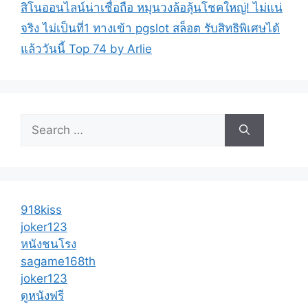
สิโนออนไลน์น่าเชื่อถือ หมุนวงล้อลุ้นโชคใหญ่! ไม่แน่
จริง ไม่เป็นที่1 ทางเข้า pgslot สล็อต รับสิทธิพิเศษได้
แล้ววันนี้ Top 74 by Arlie
Search
for:
918kiss
joker123
หนังชนโรง
sagame168th
joker123
ดูหนังฟรี