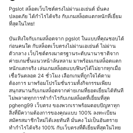
Pgslot สล็อตเว็บไซต์ตรงไม่ผ่านเอเย่นต์ มั่นคง
ปลอดภัย ได้กำไรได้จริง กับเกมสล็อตแตกหนักที่เยี่ยม
ที่สุดในไทย!
บันเทิงใจกับเกมสล็อตจาก pgslot ในแบบที่คุณชอบได้
ก่อนคนใด กับสล็อตเว็บตรงไม่ผ่านเอเย่นต์ ไม่ผ่าน
ตัวกลาง เว็บไซต์ตรงมาตรฐานระดับนานาชาติจาก
ค่ายเกมชั้นแนวหน้าล้นหลาม มาพร้อมเกมสล็อตแตก
หนักแตกจริง เล่นเกมสล็อตแบบฟินๆได้ไม่ยากทุกเมื่อ
เชื่อวันตลอด 24 ชั่วโมง เลือกเกมที่ถูกใจได้ตาม
ต้องการ มาพร้อมโปรโมชั่นรวมทั้งกิจกรรมเพียบ
สนุกสนานกับเกมสล็อตจากค่ายเกมที่ยอดเยี่ยมได้ทันที
ไม่พลาดทุกการทำกำไรกับเกมสล็อตที่เยี่ยมที่สุด
pgheng99 เว็บตรง ของพวกเราพร้อมตอบปัญหาทุก
สิ่งที่มีความต้องการของคุณแบบ 100% ลงทะเบียน
สมัครสมาชิกใหม่ได้เลยทันที มั่นคง ไม่เป็นอันตราย
ทำกำไรได้จริง 100% กับเว็บตรงที่ดีเยี่ยมที่สุดในไทย