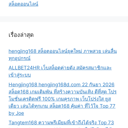
สล็อตออนไลน์
เรื่องล่าสุด
hengjing168 สล็อตออนไลน์ยุคใหม่ ภาพสวย เล่นลื่น
ทุกอุปกรณ์
ALLBET24HR เว็บสล็อตค่ายดัง สมัครสมาชิกและ
เข้าสู่ระบบ
Hengjing168 hengjing168d.com 22 กันยา 2026
สล็อต168 เกมเดิมพัน ที่สร้างความบันเทิง ดีที่สุด โปร
โมชั่นเครดิตฟรี 100% เกมคุรภาพ เว็บโปร่งใส ยูส
เดียว เล่นได้ทุกเกม สล็อต168 คุ้มค่า ที่ไว้ใจ Top 77
by Joe
Tangtem168 ความพรีเมียมที่เข้าถึงได้จริง Top 73