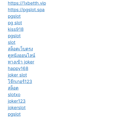
https://1xbetth.vip
https://pgslot.spa
pgslot
pg slot
kiss918
pgslot
slot
สล็อตเว็บตรง
ดูหนังออนไลน์
ทางเข้า joker
happy168
joker slot
โจ๊กเกอร์123
สล็อต
slotxo
joker123
jokerslot
pgslot