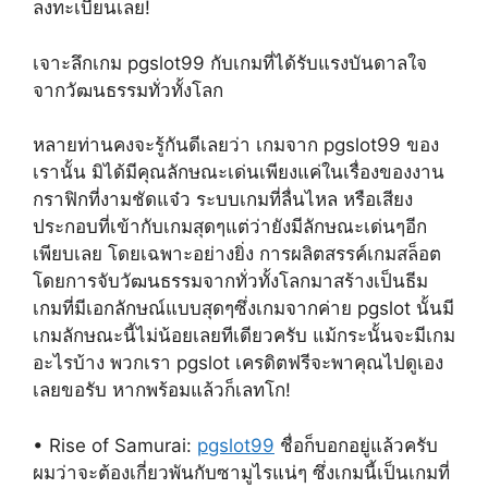
ลงทะเบียนเลย!
เจาะลึกเกม pgslot99 กับเกมที่ได้รับแรงบันดาลใจ
จากวัฒนธรรมทั่วทั้งโลก
หลายท่านคงจะรู้กันดีเลยว่า เกมจาก pgslot99 ของ
เรานั้น มิได้มีคุณลักษณะเด่นเพียงแค่ในเรื่องของงาน
กราฟิกที่งามชัดแจ๋ว ระบบเกมที่ลื่นไหล หรือเสียง
ประกอบที่เข้ากับเกมสุดๆแต่ว่ายังมีลักษณะเด่นๆอีก
เพียบเลย โดยเฉพาะอย่างยิ่ง การผลิตสรรค์เกมสล็อต
โดยการจับวัฒนธรรมจากทั่วทั้งโลกมาสร้างเป็นธีม
เกมที่มีเอกลักษณ์แบบสุดๆซึ่งเกมจากค่าย pgslot นั้นมี
เกมลักษณะนี้ไม่น้อยเลยทีเดียวครับ แม้กระนั้นจะมีเกม
อะไรบ้าง พวกเรา pgslot เครดิตฟรีจะพาคุณไปดูเอง
เลยขอรับ หากพร้อมแล้วก็เลทโก!
• Rise of Samurai:
pgslot99
ชื่อก็บอกอยู่แล้วครับ
ผมว่าจะต้องเกี่ยวพันกับซามูไรแน่ๆ ซึ่งเกมนี้เป็นเกมที่