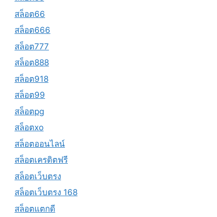
สล็อต66
สล็อต666
สล็อต777
สล็อต888
สล็อต918
สล็อต99
สล็อตpg
สล็อตxo
สล็อตออนไลน์
สล็อตเครดิตฟรี
สล็อตเว็บตรง
สล็อตเว็บตรง 168
สล็อตแตกดี