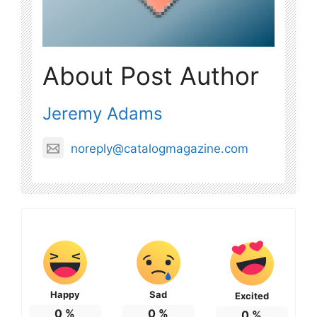
About Post Author
Jeremy Adams
noreply@catalogmagazine.com
Happy
Sad
Excited
0
%
0
%
0
%