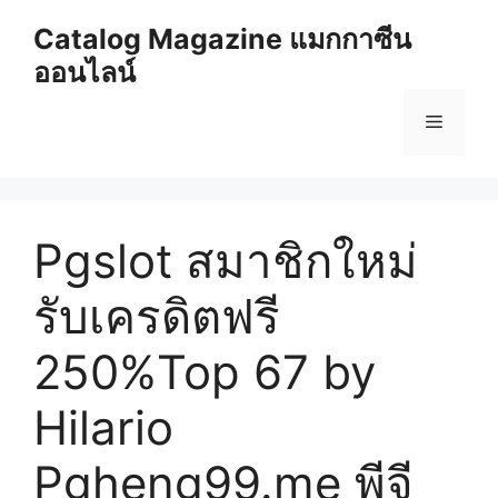
Skip
Catalog Magazine แมกกาซีน
to
ออนไลน์
content
Menu
Pgslot สมาชิกใหม่
รับเครดิตฟรี
250%Top 67 by
Hilario
Pgheng99.me พีจี