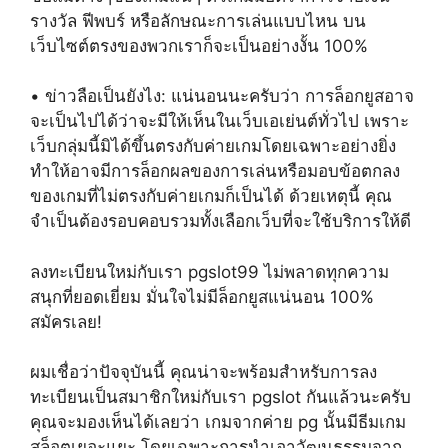
รางวัล ฟีพบร์ หรือลักษณะการเล่นแบบไหน บน
เว็บไซต์ตรงของพวกเราก็จะเป็นอย่างงั้น 100%
• ข่าวลือเป็นยังไง: แน่นอนนะครับว่า การล็อกยูสอาจ
จะเป็นไปได้ว่าจะมีให้เห็นในเว็บเอเย่นต์ทั่วไป เพราะ
เว็บกลุ่มนี้มิได้ขึ้นตรงกับค่ายเกมโดยเฉพาะอย่างยิ่ง
ทำให้อาจมีการล็อกผลของการเล่นหรือมอบข้อตกลง
ของเกมที่ไม่ตรงกับค่ายเกมก็เป็นได้ ด้วยเหตุนี้ คุณ
จำเป็นต้องรอบคอบรวมทั้งเลือกเว็บที่จะใช้บริการให้ดี
ลงทะเบียนใหม่กับเรา pgslot99 ไม่พลาดทุกความ
สนุกที่ยอดเยี่ยม มั่นใจไม่มีล็อกยูสแน่นอน 100%
สมัครเลย!
ผมเชื่อว่าปัจจุบันนี้ คุณน่าจะพร้อมสำหรับการลง
ทะเบียนเป็นสมาชิกใหม่กับเรา pgslot กันแล้วนะครับ
คุณจะมองเห็นได้เลยว่า เกมจากค่าย pg นั้นมีธีมเกม
สล็อตเยอะแยะ โดยเฉพาะการนำเอาวัฒนธรรมจาก