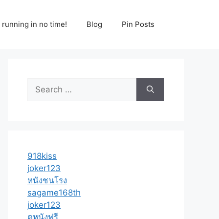
 running in no time!
Blog
Pin Posts
Search
for:
918kiss
joker123
หนังชนโรง
sagame168th
joker123
ดูหนังฟรี