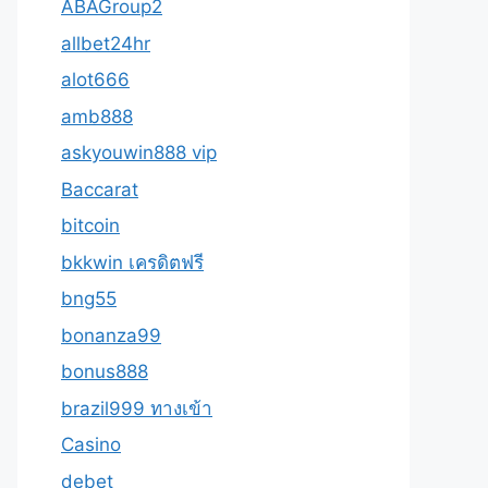
ABAGroup2
allbet24hr
alot666
amb888
askyouwin888 vip
Baccarat
bitcoin
bkkwin เครดิตฟรี
bng55
bonanza99
bonus888
brazil999 ทางเข้า
Casino
debet