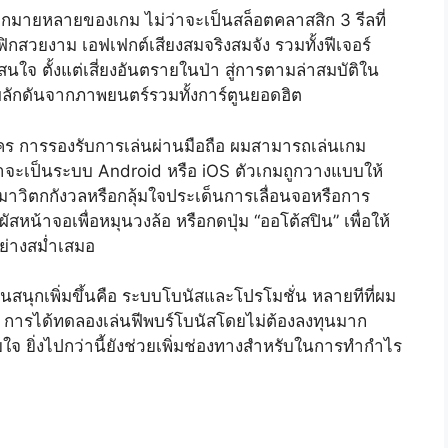
มากมายหลายของเกม ไม่ว่าจะเป็นสล็อตคลาสสิก 3 รีลที่
ราฟิกสวยงาม เอฟเฟกต์เสียงสมจริงสมจัง รวมทั้งฟีเจอร์
สนใจ ตั้งแต่เสี่ยงอันตรายในป่า สู่การตามล่าสมบัติใน
งผลักดันจากภาพยนตร์รวมทั้งการ์ตูนยอดฮิต
มัคร การรองรับการเล่นผ่านมือถือ ผมสามารถเล่นเกม
ว่าจะเป็นระบบ Android หรือ iOS ตัวเกมถูกวางแบบให้
งมาวิตกกังวลหรือกลุ้มใจประเด็นการเลื่อนจอหรือการ
ัสหน้าจอเพื่อหมุนวงล้อ หรือกดปุ่ม “ออโต้สปิน” เพื่อให้
ย่างสม่ำเสมอ
นสนุกเพิ่มขึ้นคือ ระบบโบนัสและโปรโมชั่น หลายทีที่ผม
กม การได้ทดลองเล่นฟีพบร์โบนัสโดยไม่ต้องลงทุนมาก
 ยิ่งไปกว่านี้ยังช่วยเพิ่มช่องทางสำหรับในการทำกำไร