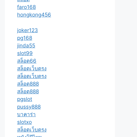
faro168
hongkong456
joker123
pg168
jinda55
slot99
สล็อต66
สล็อตเว็บตรง
สล็อตเว็บตรง
สล็อต888
สล็อต888
pgslot
pussy888
บาคาร่า
slotxo
สล็อตเว็บตรง