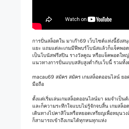
การปั่นสล็อตใน มาเก๊า69 เว็บไซต์แห่งนี้ยังสน
แยะ แถมแต่ละเกมมีฟีพบร์โบนัสแล้วก็แจ็คพอตที่
เป็นโบนัสฟรีสปิน รางวัลคูณ หรือแจ็คพอตให
แนวทางการปั่นแบบสลับสูงต่ำกับเว็บนี้ รวมทั้
macau69 สมัคร สมัคร เกมสล็อตออนไลน์ ยอดฮิ
มือถือ
ตั้งแต่เริ่มเล่นเกมสล็อตออนไลน์มา ผมจำเป็น
และก็ความระทึกใจแบบไม่รู้จักจบสิ้น เกมสล็อต
เดินทางไปคาสิโนหรือหยอดเหรียญเพื่อหมุนวงล้อ แต
ก็สามารถเข้าถึงเกมได้ทุกหนทุกแห่ง