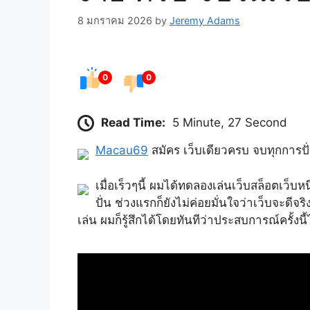
8 มกราคม 2026
by
Jeremy Adams
0
0
Read Time:
5 Minute, 27 Second
Macau69
สมัคร เว็บเดียวครบ จบทุกการปั่
เมื่อเร็วๆนี้ ผมได้ทดลองเล่นเว็บสล็อตเว็บ
ปั่น ช่วงแรกก็ยังไม่ค่อยมั่นใจว่าเว็บจะดี
เล่น ผมก็รู้สึกได้โดยทันทีว่าประสบการณ์ครั้งนี้