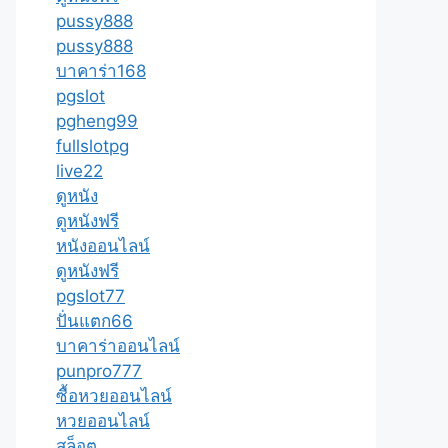
pussy888
pussy888
บาคาร่า168
pgslot
pgheng99
fullslotpg
live22
ดูหนัง
ดูหนังฟรี
หนังออนไลน์
ดูหนังฟรี
pgslot77
ปั่นแตก66
บาคาร่าออนไลน์
punpro777
ซื้อหวยออนไลน์
หวยออนไลน์
สล็อต