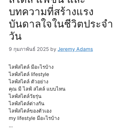
บทความที่สร้างแรง
บันดาลใจในชีวิตประจำ
วัน
9 กุมภาพันธ์ 2025
by
Jeremy Adams
ไลฟ์สไตล์ มีอะไรบ้าง
ไลฟ์สไตล์ lifestyle
ไลฟ์สไตล์ ตัวอย่าง
คุณ มี ไลฟ์ สไตล์ แบบไหน
ไลฟ์สไตล์วัยรุ่น
ไลฟ์สไตล์ต่างกัน
ไลฟ์สไตล์ของตัวเอง
my lifestyle มีอะไรบ้าง
…