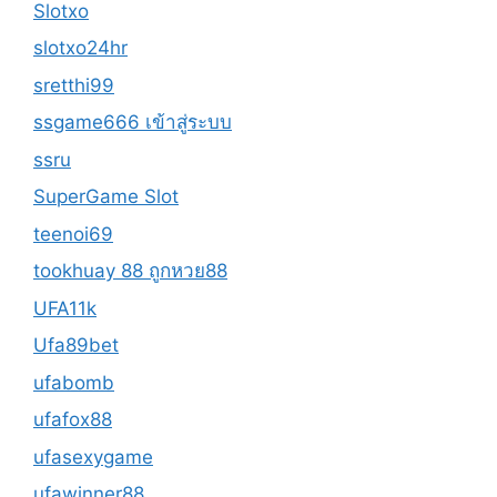
Slotxo
slotxo24hr
sretthi99
ssgame666 เข้าสู่ระบบ
ssru
SuperGame Slot
teenoi69
tookhuay 88 ถูกหวย88
UFA11k
Ufa89bet
ufabomb
ufafox88
ufasexygame
ufawinner88