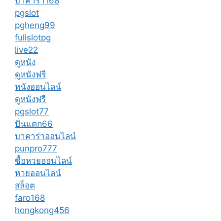
บาคาร่า168
pgslot
pgheng99
fullslotpg
live22
ดูหนัง
ดูหนังฟรี
หนังออนไลน์
ดูหนังฟรี
pgslot77
ปั่นแตก66
บาคาร่าออนไลน์
punpro777
ซื้อหวยออนไลน์
หวยออนไลน์
สล็อต
faro168
hongkong456