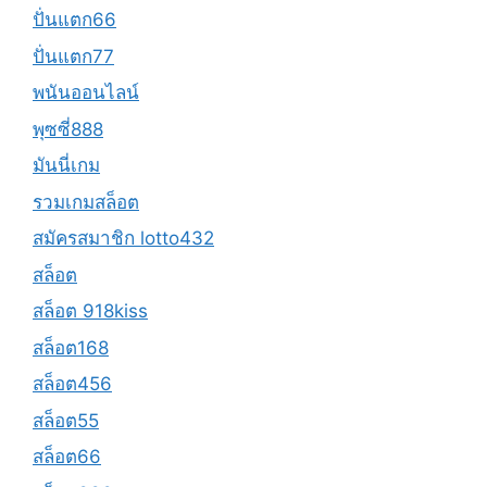
ปั่นแตก66
ปั่นแตก77
พนันออนไลน์
พุซซี่888
มันนี่เกม
รวมเกมสล็อต
สมัครสมาชิก lotto432
สล็อต
สล็อต 918kiss
สล็อต168
สล็อต456
สล็อต55
สล็อต66