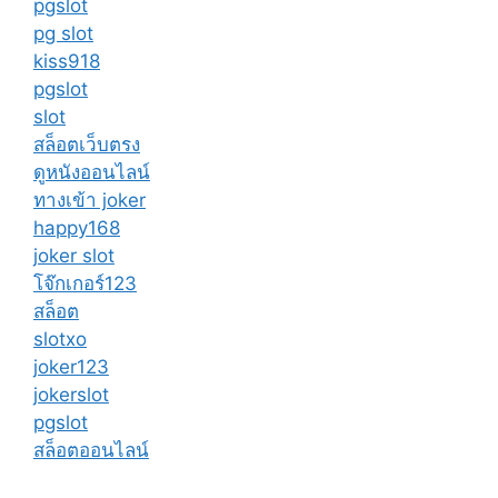
pgslot
pg slot
kiss918
pgslot
slot
สล็อตเว็บตรง
ดูหนังออนไลน์
ทางเข้า joker
happy168
joker slot
โจ๊กเกอร์123
สล็อต
slotxo
joker123
jokerslot
pgslot
สล็อตออนไลน์