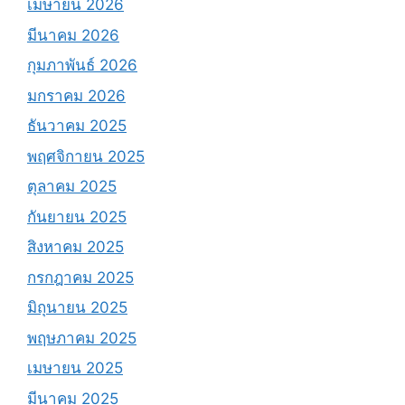
เมษายน 2026
มีนาคม 2026
กุมภาพันธ์ 2026
มกราคม 2026
ธันวาคม 2025
พฤศจิกายน 2025
ตุลาคม 2025
กันยายน 2025
สิงหาคม 2025
กรกฎาคม 2025
มิถุนายน 2025
พฤษภาคม 2025
เมษายน 2025
มีนาคม 2025