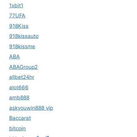
1xbit1
77UFA
918Kiss
918kissauto
918kissme
ABA
ABAGroup2
allbet24hr
alot666
amb888
askyouwin888 vip
Baccarat
bitcoin