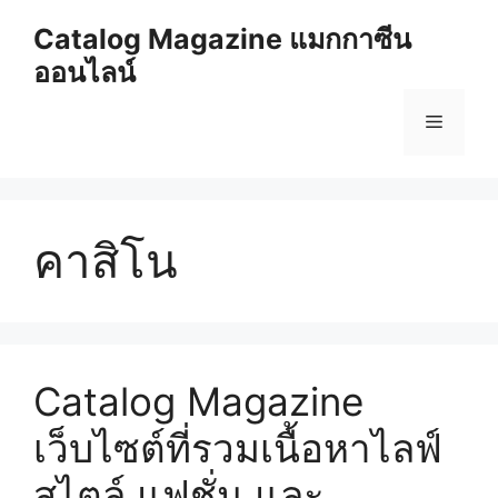
Skip
Catalog Magazine แมกกาซีน
to
ออนไลน์
content
Menu
คาสิโน
Catalog Magazine
เว็บไซต์ที่รวมเนื้อหาไลฟ์
สไตล์ แฟชั่น และ