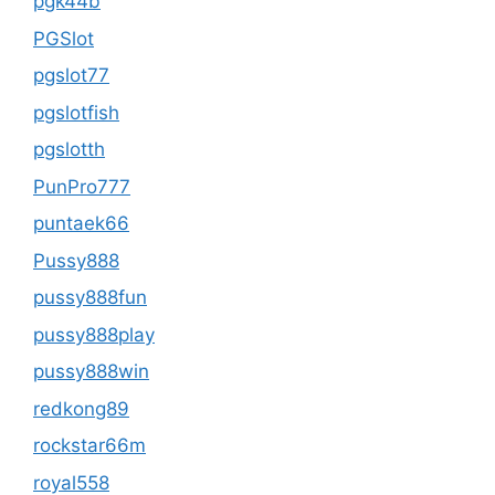
pgk44b
PGSlot
pgslot77
pgslotfish
pgslotth
PunPro777
puntaek66
Pussy888
pussy888fun
pussy888play
pussy888win
redkong89
rockstar66m
royal558