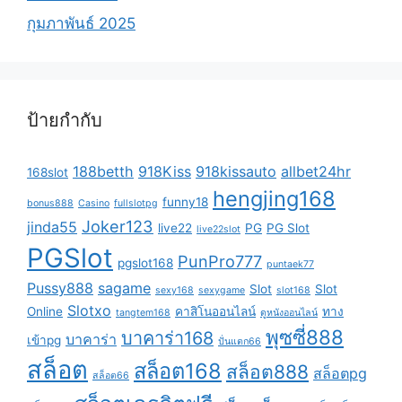
กุมภาพันธ์ 2025
ป้ายกำกับ
188betth
918Kiss
918kissauto
allbet24hr
168slot
hengjing168
funny18
bonus888
Casino
fullslotpg
Joker123
jinda55
live22
PG
PG Slot
live22slot
PGSlot
PunPro777
pgslot168
puntaek77
Pussy888
sagame
Slot
Slot
sexy168
sexygame
slot168
Slotxo
Online
คาสิโนออนไลน์
ทาง
tangtem168
ดูหนังออนไลน์
พุซซี่888
บาคาร่า168
บาคาร่า
เข้าpg
ปั่นแตก66
สล็อต
สล็อต168
สล็อต888
สล็อตpg
สล็อต66