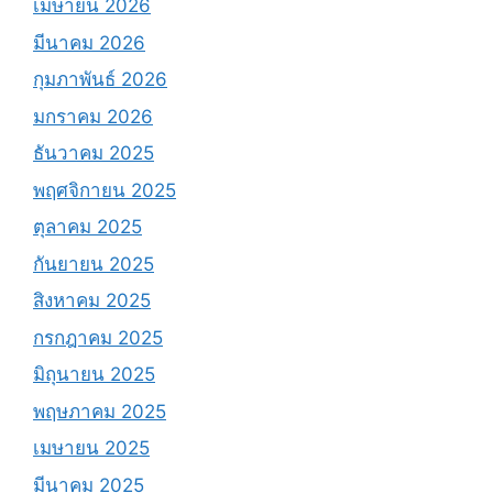
เมษายน 2026
มีนาคม 2026
กุมภาพันธ์ 2026
มกราคม 2026
ธันวาคม 2025
พฤศจิกายน 2025
ตุลาคม 2025
กันยายน 2025
สิงหาคม 2025
กรกฎาคม 2025
มิถุนายน 2025
พฤษภาคม 2025
เมษายน 2025
มีนาคม 2025