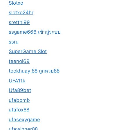
Slotxo
slotxo24hr
sretthi99
ssgame666 เข้าสู่ระบบ
ssru
SuperGame Slot
teenoi69
tookhuay 88 ถูกหวย88
UFA11k
Ufa89bet
ufabomb
ufafox88
ufasexygame
ufawinner88