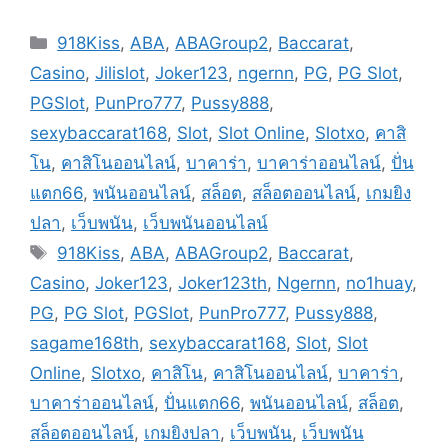
Categories
918Kiss
,
ABA
,
ABAGroup2
,
Baccarat
,
Casino
,
Jilislot
,
Joker123
,
ngernn
,
PG
,
PG Slot
,
PGSlot
,
PunPro777
,
Pussy888
,
sexybaccarat168
,
Slot
,
Slot Online
,
Slotxo
,
คาสิ
โน
,
คาสิโนออนไลน์
,
บาคาร่า
,
บาคาร่าออนไลน์
,
ปั่น
แตก66
,
พนันออนไลน์
,
สล็อต
,
สล็อตออนไลน์
,
เกมยิง
ปลา
,
เว็บพนัน
,
เว็บพนันออนไลน์
Tags
918Kiss
,
ABA
,
ABAGroup2
,
Baccarat
,
Casino
,
Joker123
,
Joker123th
,
Ngernn
,
no1huay
,
PG
,
PG Slot
,
PGSlot
,
PunPro777
,
Pussy888
,
sagame168th
,
sexybaccarat168
,
Slot
,
Slot
Online
,
Slotxo
,
คาสิโน
,
คาสิโนออนไลน์
,
บาคาร่า
,
บาคาร่าออนไลน์
,
ปั่นแตก66
,
พนันออนไลน์
,
สล็อต
,
สล็อตออนไลน์
,
เกมยิงปลา
,
เว็บพนัน
,
เว็บพนัน