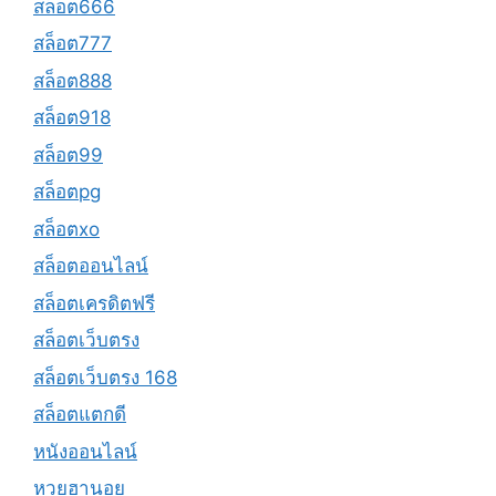
สล็อต666
สล็อต777
สล็อต888
สล็อต918
สล็อต99
สล็อตpg
สล็อตxo
สล็อตออนไลน์
สล็อตเครดิตฟรี
สล็อตเว็บตรง
สล็อตเว็บตรง 168
สล็อตแตกดี
หนังออนไลน์
หวยฮานอย