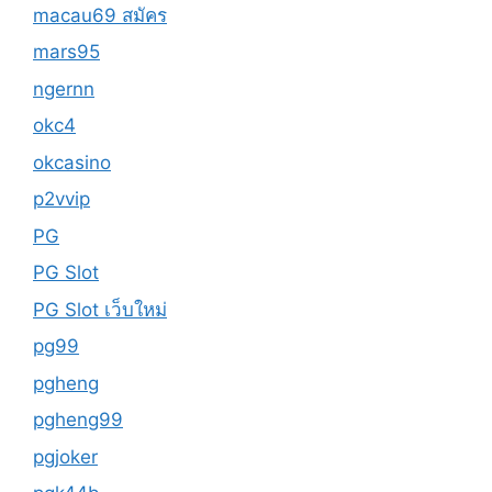
macau69 สมัคร
mars95
ngernn
okc4
okcasino
p2vvip
PG
PG Slot
PG Slot เว็บใหม่
pg99
pgheng
pgheng99
pgjoker