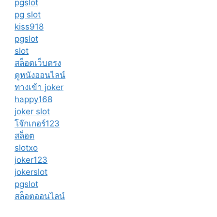
pgslot
pg slot
kiss918
pgslot
slot
สล็อตเว็บตรง
ดูหนังออนไลน์
ทางเข้า joker
happy168
joker slot
โจ๊กเกอร์123
สล็อต
slotxo
joker123
jokerslot
pgslot
สล็อตออนไลน์