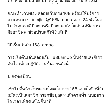
• การผลักดันและสนับสนุนลูกค้าตลอด 24 ชั่วโมง
คณะทำงานของ สล็อตเว็บตรง 168 พร้อมให้บริการ
ผ่านหนทาง Line@ : @168lambo ตลอด 24 ชั่วโมง
ไม่ว่าคุณจะมีปัญหาหรือปัญหาอะไรก็แล้วแต่ทีมงาน
มืออาชีพจะช่วยปรับแก้ให้ในทันที
วิธีเริ่มเล่นกับ 168Lambo
การเริ่มต้นเล่นสล็อตกับ 168Lambo นั้นง่ายและก็เร็ว
ทันใจ เพียงปฏิบัติตามขั้นตอนดังนี้:
1. ลงทะเบียน
เข้าไปที่หน้าเว็บของสล็อตเว็บตรง 168 และก็คลิกที่ปุ่ม
สมัครเป็นสมาชิก กรอกข้อมูลส่วนตัวตามที่ระบบอยาก
ใช้เวลาเพียงแค่ไม่กี่นาที