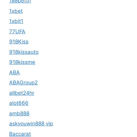
188betth
1xbet
1xbit1
77UFA
918Kiss
918kissauto
918kissme
ABA
ABAGroup2
allbet24hr
alot666
amb888
askyouwin888 vip
Baccarat