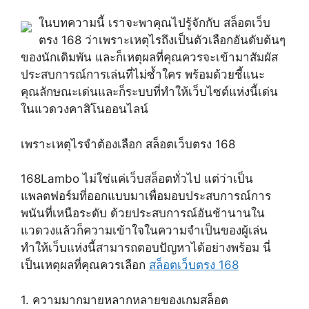
ในบทความนี้ เราจะพาคุณไปรู้จักกับ สล็อตเว็บ
ตรง 168 ว่าเพราะเหตุไรถึงเป็นตัวเลือกอันดับต้นๆ
ของนักเดิมพัน และก็เหตุผลที่คุณควรจะเข้ามาสัมผัส
ประสบการณ์การเล่นที่ไม่ซ้ำใคร พร้อมด้วยชี้แนะ
คุณลักษณะเด่นและก็ระบบที่ทำให้เว็บไซต์แห่งนี้เด่น
ในแวดวงคาสิโนออนไลน์
เพราะเหตุไรจำต้องเลือก สล็อตเว็บตรง 168
168Lambo ไม่ใช่แค่เว็บสล็อตทั่วไป แต่ว่าเป็น
แพลตฟอร์มที่ออกแบบมาเพื่อมอบประสบการณ์การ
พนันที่เหนือระดับ ด้วยประสบการณ์อันช้านานใน
แวดวงแล้วก็ความเข้าใจในความจำเป็นของผู้เล่น
ทำให้เว็บแห่งนี้สามารถตอบปัญหาได้อย่างพร้อม นี่
เป็นเหตุผลที่คุณควรเลือก
สล็อตเว็บตรง 168
1. ความมากมายหลากหลายของเกมสล็อต