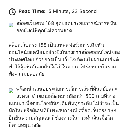
Read Time:
5 Minute, 23 Second
สล็อตเว็บตรง 168 สุดยอดประสบการณ์การพนัน
ออนไลน์ที่คุณไม่ควรพลาด
สล็อตเว็บตรง 168 เป็นแพลตฟอร์มการเดิมพัน
ออนไลน์ยอดนิยมอย่างยิ่งในวงการสล็อตออนไลน์ของ
ประเทศไทย ด้วยการเป็น เว็บไซต์ตรงไม่ผ่านเอเย่นต์
ทำให้ผู้เล่นมั่นอกมั่นใจได้ในความโปร่งสบายใสรวม
ทั้งความปลอดภัย
พร้อมนำเสนอประสบการณ์การเล่นที่ทันสมัยและ
สะดวก ด้วยเกมสล็อตมากยิ่งกว่า 500 เกมที่วาง
แบบมาเพื่อตอบโจทย์นักเดิมพันทุกระดับ ไม่ว่าจะเป็น
มือใหม่หรือผู้เล่นที่มีประสบการณ์ สล็อตเว็บตรง 168
ยืนยันความสนุกและก็ช่องทางในการทำเงินเมื่อใด
ก็ตามหมุนวงล้อ