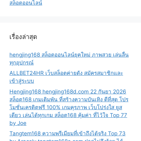
สล็อตออนไลน์
เรื่องล่าสุด
hengjing168 สล็อตออนไลน์ยุคใหม่ ภาพสวย เล่นลื่น
ทุกอุปกรณ์
ALLBET24HR เว็บสล็อตค่ายดัง สมัครสมาชิกและ
เข้าสู่ระบบ
Hengjing168 hengjing168d.com 22 กันยา 2026
สล็อต168 เกมเดิมพัน ที่สร้างความบันเทิง ดีที่สุด โปร
โมชั่นเครดิตฟรี 100% เกมคุรภาพ เว็บโปร่งใส ยูส
เดียว เล่นได้ทุกเกม สล็อต168 คุ้มค่า ที่ไว้ใจ Top 77
by Joe
Tangtem168 ความพรีเมียมที่เข้าถึงได้จริง Top 73