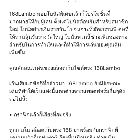
168Lambo มอบโบนัสพิเศษแล้วก็โปรโมชั่นที่
มากมายให้กับผู้เล่น ตั้งแต่โบนัสต้อนรับสำหรับสมาชิก
ใหม่ โบนัสฝากเงินรายวัน ไปจนกระทั่งกิจกรรมพิเศษที่
ให้ท่านลุ้นรับรางวัลใหญ่ โบนัสพวกนี้ช่วยเพิ่มช่องทาง
สำหรับในการทำเงินและก็ทำให้การเล่นของคุณคุ้ม
เพิ่มขึ้น
คุณลักษณะเด่นของสล็อตเว็บไซต์ตรง 168Lambo
เว้นเสียแต่ข้อดีที่กล่าวมา 168Lambo ยังมีลักษณะ
เด่นที่ทำให้เว็บแห่งนี้แตกต่างจากแพลตฟอร์มอื่นๆดัง
ต่อไปนี้:
• กราฟิกแล้วก็เสียงที่สมจริง
ทุกเกมใน สล็อตเว็บตรง 168 มาพร้อมกับกราฟิกที่
งดงามแล้วก็เอฟเฟกต์เสียงที่เหมือนจริง ช่วยเพิ่ม