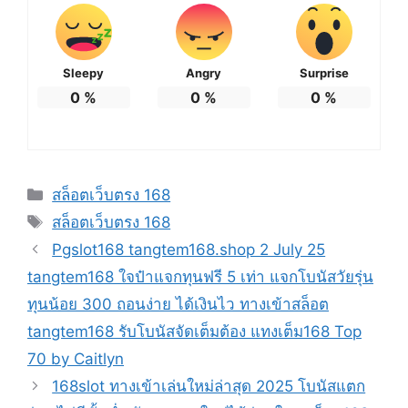
Sleepy
Angry
Surprise
0
%
0
%
0
%
Categories
สล็อตเว็บตรง 168
Tags
สล็อตเว็บตรง 168
Pgslot168 tangtem168.shop 2 July 25
tangtem168 ใจป๋าแจกทุนฟรี 5 เท่า แจกโบนัสวัยรุ่น
ทุนน้อย 300 ถอนง่าย ได้เงินไว ทางเข้าสล็อต
tangtem168 รับโบนัสจัดเต็มต้อง แทงเต็ม168 Top
70 by Caitlyn
168slot ทางเข้าเล่นใหม่ล่าสุด 2025 โบนัสแตก