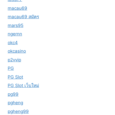
macau69
macau69 สมัคร
mars95
ngernn
okc4
okcasino
p2vvip
PG
PG Slot
PG Slot เว็บใหม่
pg99
pgheng
pgheng99