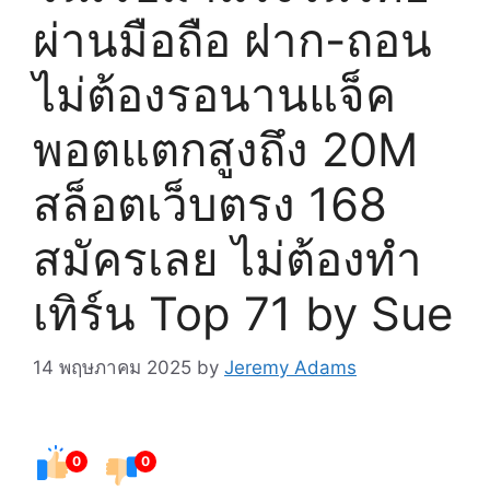
ผ่านมือถือ ฝาก-ถอน
ไม่ต้องรอนานแจ็ค
พอตแตกสูงถึง 20M
สล็อตเว็บตรง 168
สมัครเลย ไม่ต้องทำ
เทิร์น Top 71 by Sue
14 พฤษภาคม 2025
by
Jeremy Adams
0
0