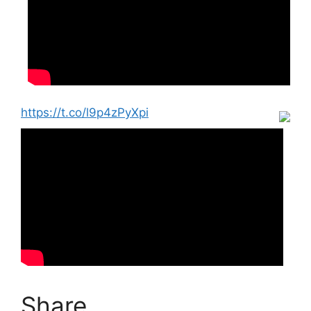
https://t.co/l9p4zPyXpi
Share