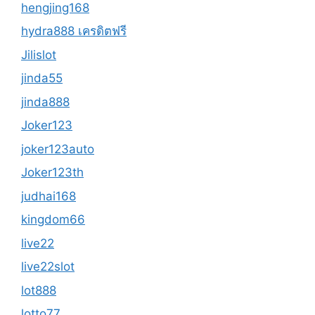
hengjing168
hydra888 เครดิตฟรี
Jilislot
jinda55
jinda888
Joker123
joker123auto
Joker123th
judhai168
kingdom66
live22
live22slot
lot888
lotto77