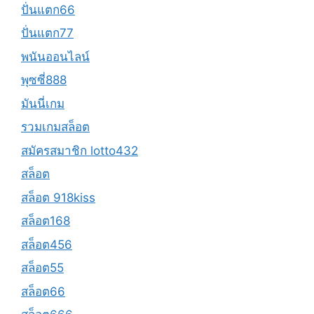
ปั่นแตก66
ปั่นแตก77
พนันออนไลน์
พุซซี่888
มันนี่เกม
รวมเกมสล็อต
สมัครสมาชิก lotto432
สล็อต
สล็อต 918kiss
สล็อต168
สล็อต456
สล็อต55
สล็อต66