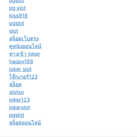
pgslot
pg slot
kiss918
pgslot
slot
สล็อตเว็บตรง
ดูหนังออนไลน์
ทางเข้า joker
happy168
joker slot
โจ๊กเกอร์123
สล็อต
slotxo
joker123
jokerslot
pgslot
สล็อตออนไลน์