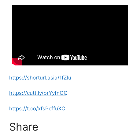
https://shorturl.asia/1fZlu
https://cutt.ly/brYyfnGQ
https://t.co/xfsPcffuXC
Share