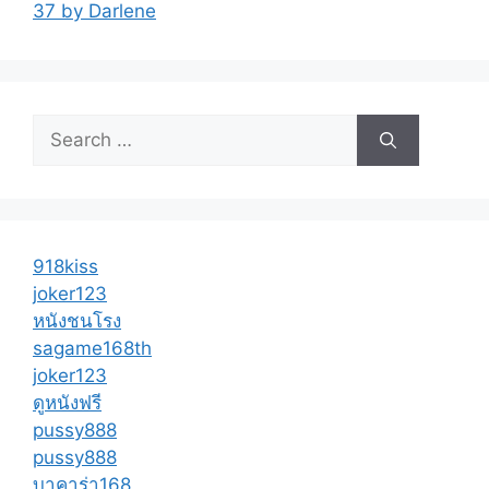
37 by Darlene
Search
for:
918kiss
joker123
หนังชนโรง
sagame168th
joker123
ดูหนังฟรี
pussy888
pussy888
บาคาร่า168