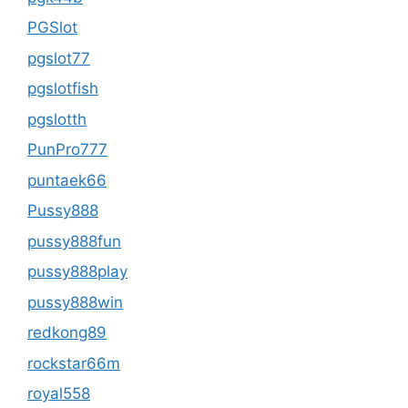
PGSlot
pgslot77
pgslotfish
pgslotth
PunPro777
puntaek66
Pussy888
pussy888fun
pussy888play
pussy888win
redkong89
rockstar66m
royal558