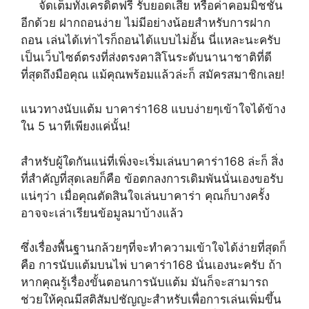
จัดเต็มทั้งเครดิตฟรี รับยอดเสีย หรือค่าคอมมิชชั่น
อีกด้วย ฝากถอนง่าย ไม่มีอย่างน้อยสำหรับการฝาก
ถอน เล่นได้เท่าไรก็ถอนได้แบบไม่อั้น นี่แหละนะครับ
เป็นเว็บไซต์ตรงที่ส่งตรงคาสิโนระดับนานาชาติที่ดี
ที่สุดถึงมือคุณ แม้คุณพร้อมแล้วล่ะก็ สมัครสมาชิกเลย!
แนวทางนับแต้ม บาคาร่า168 แบบง่ายๆเข้าใจได้ข้าง
ใน 5 นาทีเพียงแค่นั้น!
สำหรับผู้ใดกันแน่ที่เพิ่งจะเริ่มเล่นบาคาร่า168 ล่ะก็ สิ่ง
ที่สำคัญที่สุดเลยก็คือ ข้อตกลงการเดิมพันนั่นเองขอรับ
แน่ๆว่า เมื่อคุณตัดสินใจเล่นบาคาร่า คุณก็บางครั้ง
อาจจะเล่าเรียนข้อมูลมาบ้างแล้ว
ซึ่งเรื่องพื้นฐานกล้วยๆที่จะทำความเข้าใจได้ง่ายที่สุดก็
คือ การนับแต้มบนไพ่ บาคาร่า168 นั่นเองนะครับ ถ้า
หากคุณรู้เรื่องขั้นตอนการนับแต้ม มันก็จะสามารถ
ช่วยให้คุณมีสติสัมปชัญญะสำหรับเพื่อการเล่นเพิ่มขึ้น