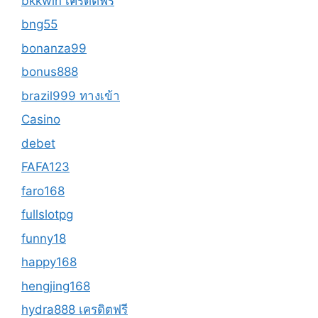
bkkwin เครดิตฟรี
bng55
bonanza99
bonus888
brazil999 ทางเข้า
Casino
debet
FAFA123
faro168
fullslotpg
funny18
happy168
hengjing168
hydra888 เครดิตฟรี