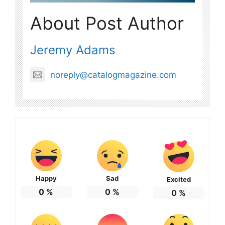
About Post Author
Jeremy Adams
noreply@catalogmagazine.com
Happy
Sad
Excited
0
%
0
%
0
%