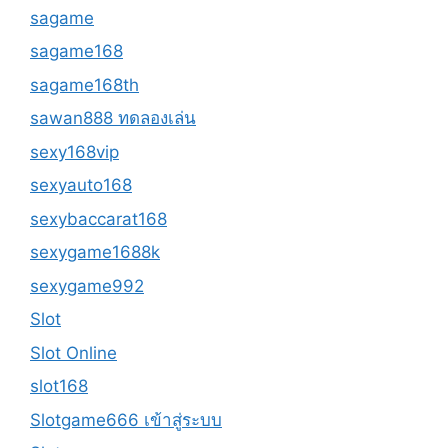
sagame
sagame168
sagame168th
sawan888 ทดลองเล่น
sexy168vip
sexyauto168
sexybaccarat168
sexygame1688k
sexygame992
Slot
Slot Online
slot168
Slotgame666 เข้าสู่ระบบ