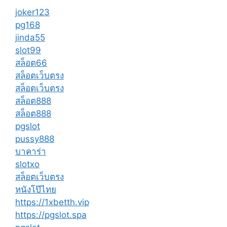
joker123
pg168
jinda55
slot99
สล็อต66
สล็อตเว็บตรง
สล็อตเว็บตรง
สล็อต888
สล็อต888
pgslot
pussy888
บาคาร่า
slotxo
สล็อตเว็บตรง
หนังโป๊ไทย
https://1xbetth.vip
https://pgslot.spa