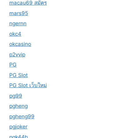
macau69 สมัคร
mars95
ngernn
okc4
okcasino
p2vvip
PG
PG Slot
PG Slot เว็บใหม่
pg99
pgheng
pgheng99
pgjoker
pgk44b