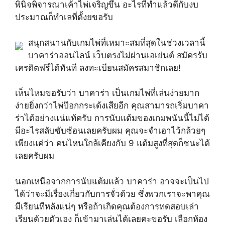
พินิจพิจารณาเค้าไพ่เจริญขึ้น อะไรที่ทำแล้วดีกับงบ
ประมาณก็ทำเลที่ตั้งยขอรับ
สนุกสนานกับเกมไพ่ที่เหมาะสมที่สุดในช่วงเวลานี้
บาคาร่าออนไลน์ เว็บตรงไม่ผ่านเอเย่นต์ สมัครรับ
เครดิตฟรีได้ทันที ลงทะเบียนสมัครสมาชิกเลย!
เห็นไหมขอรับว่า บาคาร่า เป็นเกมไพ่ที่เล่นง่ายมาก
ง่ายยิ่งกว่าไพ่ป๊อกกระเด้งเสียอีก คุณสามารถเริ่มบาคา
ร่าได้อย่างแน่แท้ครับ การนับแต้มของเกมพนันนี้ไม่ได้
มีอะไรสลับซับซ้อนเลยครับผม คุณจะจำเอาไว้กล้วยๆ
เพียงแค่ว่า คนไหนใกล้เคียงกับ 9 แต้มสูงที่สุดก็ชนะได้
เลยครับผม
นอกเหนือจากการนับแต้มแล้ว บาคาร่า อาจจะเป็นไป
ได้ว่าจะมีเรื่องเกี่ยวกับการจั่วด้วย ซึ่งพวกเราจะพาคุณ
มีเรียนทีหลังแน่ๆ หรือถ้าเกิดคุณต้องการทดสอบเล่า
เรียนด้วยตัวเอง ก็เข้ามาเล่นได้เลยคะขอรับ เลือกห้อง