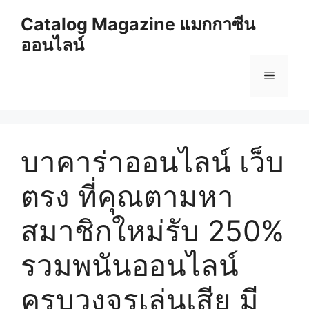
Skip
Catalog Magazine แมกกาซีน
to
ออนไลน์
content
Menu
บาคาร่าออนไลน์ เว็บ
ตรง ที่คุณตามหา
สมาชิกใหม่รับ 250%
รวมพนันออนไลน์
ครบวงจรเล่นเสีย มี